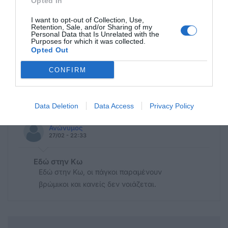
Opted In
I want to opt-out of Collection, Use,
Retention, Sale, and/or Sharing of my
Ανώνυμος
Personal Data that Is Unrelated with the
28/02 - 12:59
Purposes for which it was collected.
Opted Out
Κωος
CONFIRM
Η κως φιλε ειναι πολυ μπροστα. Πηγαινε σε
αλλες τουριστικες περιοχες και θα το
καταλαβεις.
Data Deletion
Data Access
Privacy Policy
Ανώνυμος
27/02 - 22:33
Εδώ στην Κω
Εδώ στην Κω, οι πάγκοι παραμένουν
βρώμικοι και κανείς δεν νοιάζεται.