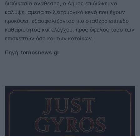
διαδικασία ανάθεσης, ο Δήμος επιδιώκει να
καλύψει άμεσα τα λειτουργικά κενά που έχουν
προκύψει, εξασφαλίζοντας πιο σταθερό επίπεδο
καθαριότητας και ελέγχου, προς όφελος τόσο των
επισκεπτών όσο και των κατοίκων.
Πηγή:
tornosnews.gr