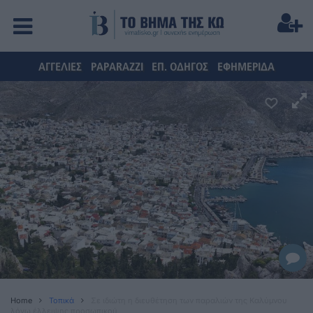
ΑΓΓΕΛΙΕΣ
PAPARAZZI
ΕΠ. ΟΔΗΓΟΣ
ΕΦΗΜΕΡΙΔΑ
Home
Τοπικά
Σε ιδιώτη η διευθέτηση των παραλιών της Καλύμνου
λόγω έλλειψης προσωπικού