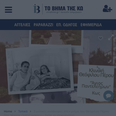
ΑΓΓΕΛΙΕΣ
PAPARAZZI
ΕΠ. ΟΔΗΓΟΣ
ΕΦΗΜΕΡΙΔΑ
Home
Τοπικά
Σωστικές ανασκαφές στην μνήμη του Θεόφιλου Πέρου
(της Μαρίας Παπαζαχαρίου - Δείτε το ντοκιμαντέρ)