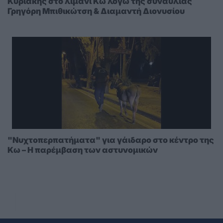
Κυριακής στο λιμάνι Κω λόγω της συναυλίας
Γρηγόρη Μπιθικώτση & Διαμαντή Διονυσίου
"Νυχτοπερπατήματα" για γάιδαρο στο κέντρο της
Κω – Η παρέμβαση των αστυνομικών