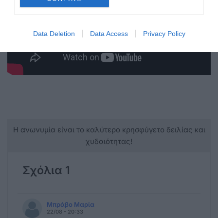
Data Deletion
Data Access
Privacy Policy
Η ανωνυμία είναι το καλύτερο κρησφύγετο δειλίας και
χυδαιότητας!
Σχόλια 1
Μπράβο Μαρία
22/08 - 20:33