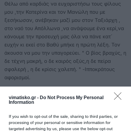
Θέλω από καρδιάς να ευχαριστήσω τους φίλους
μου ,την Κατερίνα και τον Μανώλη που με
ξεσήκωσαν, ανέβηκαν μαζί μου στον Ταξιάρχη ,
στο ναό του Απόλλωνα ,να ανάψουμε ένα κερί,να
κάνουμε την προσευχή μας όλα να πάνε κατ´
ευχήν κι εκεί στο Βαθύ μπήκε η πρώτη λέξη. Τον
άκουσα να μου την υπαγορεύει. " Ο βίος βραχύς, η
δε τέχνη μακρή, ο δε καιρός οξύς,η δε πείρα
σφαλερή , η δε κρίσις χαλεπή. " -Ιπποκράτους
αφορισμοί.
Δείτε παρακάτω ολόκληρο το ντοκιμαντέρ:
vimatisko.gr -
Do Not Process My Personal
Information
If you wish to opt-out of the sale, sharing to third parties, or
processing of your personal or sensitive information for
targeted advertising by us, please use the below opt-out