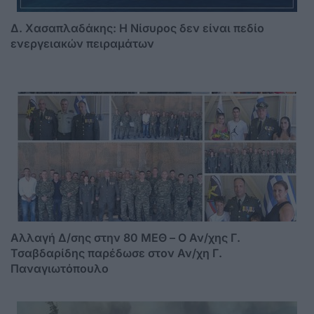
Δ. Χασαπλαδάκης: Η Νίσυρος δεν είναι πεδίο
ενεργειακών πειραμάτων
Αλλαγή Δ/σης στην 80 ΜΕΘ – Ο Αν/χης Γ.
Τσαβδαρίδης παρέδωσε στον Αν/χη Γ.
Παναγιωτόπουλο