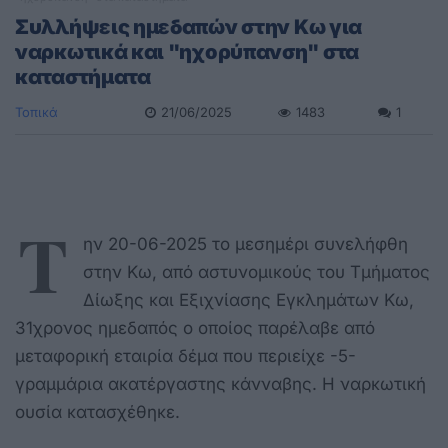
Συλλήψεις ημεδαπών στην Κω για
ναρκωτικά και "ηχορύπανση" στα
καταστήματα
Τοπικά
21/06/2025
1483
1
Τ
ην 20-06-2025 το μεσημέρι συνελήφθη
στην Κω, από αστυνομικούς του Τμήματος
Δίωξης και Εξιχνίασης Εγκλημάτων Κω,
31χρονος ημεδαπός ο οποίος παρέλαβε από
μεταφορική εταιρία δέμα που περιείχε -5-
γραμμάρια ακατέργαστης κάνναβης. Η ναρκωτική
ουσία κατασχέθηκε.