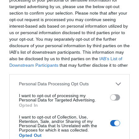
targeted advertising by us, please use the below opt-out
x
section to confirm your selection. Please note that after your
21/06 - 12:50
opt-out request is processed you may continue seeing
interest-based ads based on personal information utilized by
τυ
us or personal information disclosed to third parties prior to
και να πεις οτι παιζετε και καμια μουσικη
your opt-out. You may separately opt-out of the further
της προκοπης.....αφου ειστε ασχετοι
disclosure of your personal information by third parties on the
IAB’s list of downstream participants. This information may
also be disclosed by us to third parties on the
IAB’s List of
Downstream Participants
that may further disclose it to other
third parties.
Πρόσθεσε ένα σχόλιο
Personal Data Processing Opt Outs
ΟΝΟΜΑ
I want to opt-out of processing my
Personal Data for Targeted Advertising.
Opted In
ΤΙΤΛΟΣ
I want to opt-out of Collection, Use,
Retention, Sale, and/or Sharing of my
Personal Data that Is Unrelated with the
Purposes for which it was collected.
Opted Out
ΣΧΟΛΙΟ