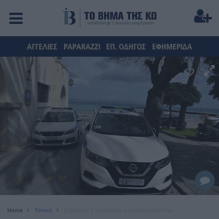
ΑΓΓΕΛΙΕΣ
PAPARAZZI
ΕΠ. ΟΔΗΓΟΣ
ΕΦΗΜΕΡΙΔΑ
Home
Τοπικά
Σύλληψη 3 ημεδαπών για κλοπή στην Κω