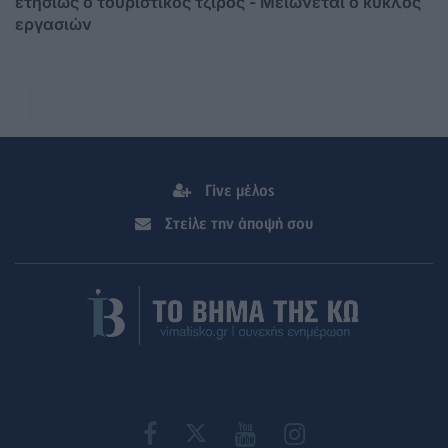
ετησίως ο τουριστικός τζίρος - Mειώνεται ο κύκλος
εργασιών
Γίνε μέλος
Στείλε την άποψή σου