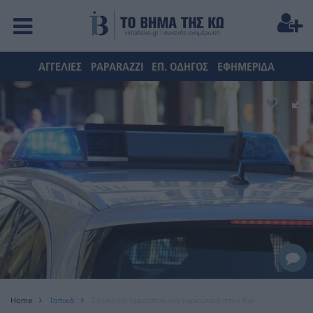
ΑΓΓΕΛΙΕΣ
PAPARAZZI
ΕΠ. ΟΔΗΓΟΣ
ΕΦΗΜΕΡΙΔΑ
Home
Τοπικά
Σύλληψη ημεδαπού για ναρκωτικά στην Κω