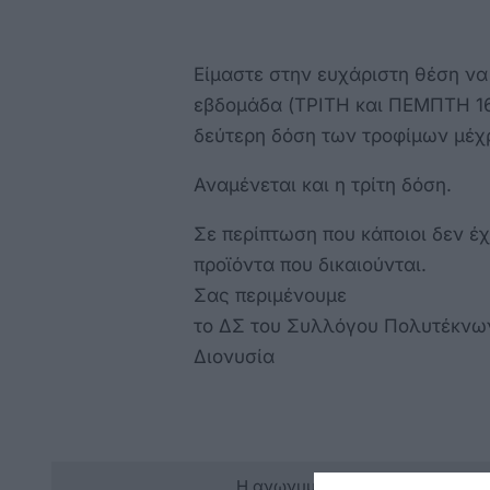
Είμαστε στην ευχάριστη θέση να
εβδομάδα (ΤΡΙΤΗ και ΠΕΜΠΤΗ 16
δεύτερη δόση των τροφίμων μέχ
Αναμένεται και η τρίτη δόση.
Σε περίπτωση που κάποιοι δεν έ
προϊόντα που δικαιούνται.
Σας περιμένουμε
το ΔΣ του Συλλόγου Πολυτέκνω
Διονυσία
Η ανωνυμία είναι το καλύτερο 