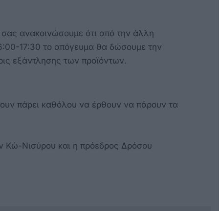
 σας ανακοινώσουμε ότι από την άλλη
:00-17:30 το απόγευμα θα δώσουμε την
ρις εξάντλησης των προϊόντων.
χουν πάρει καθόλου να έρθουν να πάρουν τα
ν Κώ-Νισύρου και η πρόεδρος Δρόσου
κρησφύγετο δειλίας και χυδαιότητας!