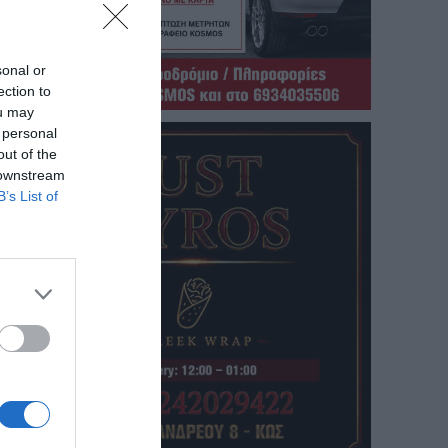
sonal or
ection to
ou may
 personal
out of the
 downstream
B’s List of