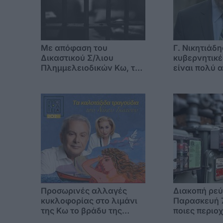
Mε απόφαση του
Γ. Νικητιάδη
Δικαστικού Σ/λιου
κυβερνητικέ
Πλημμελειοδικών Κω, το
είναι πολύ α
πρώτο «βραχιολάκι» στα
εισόδημα τω
Δωδ/σα, που "ανοίγει την
πόρτα της φυλακής"
Προσωρινές αλλαγές
Διακοπή ρεύ
κυκλοφορίας στο λιμάνι
Παρασκευή 7
της Κω το βράδυ της
ποιες περιο
Παρασκευής λόγω