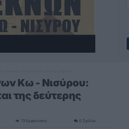
ι η διανομή και της δεύτερης δόσης τροφίμων
ων Κω - Νισύρου:
και της δεύτερης
73
Εμφανίσεις
0
Σχόλια