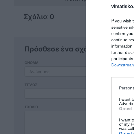
vimatisko.
Σχόλια 0
If you wish 
sensitive in
confirm you
continue se
information 
Πρόσθεσε ένα σχόλιο
further disc
participants
ΟΝΟΜΑ
Downstream 
ΤΙΤΛΟΣ
Persona
I want 
Advertis
ΣΧΟΛΙΟ
Opted 
I want t
of my P
was col
Opted 