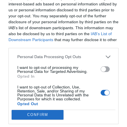
interest-based ads based on personal information utilized by
us or personal information disclosed to third parties prior to
your opt-out. You may separately opt-out of the further
disclosure of your personal information by third parties on the
IAB’s list of downstream participants. This information may
also be disclosed by us to third parties on the
IAB’s List of
Downstream Participants
that may further disclose it to other
third parties.
Personal Data Processing Opt Outs
I want to opt-out of processing my
- Έγκριση μετακίνησης του Αντιδημάρχου, κ.
Personal Data for Targeted Advertising.
Opted In
Χόνδρου Κωνσταντίνου, στην Αθήνα στις
I want to opt-out of Collection, Use,
19-5-2025 για την πραγματοποίηση συναντήσεων
Retention, Sale, and/or Sharing of my
Personal Data that Is Unrelated with the
με τον Υπουργό Εσωτερικών και στελέχη του
Purposes for which it was collected.
Υπουργείου Μετανάστευσης για θέματα
Opted Out
αρμοδιότητάς του.
CONFIRM
- Έγκριση μετακίνησης του Αντιδημάρχου, κ.