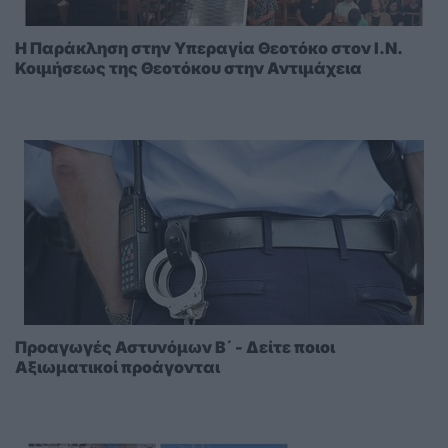
Η Παράκληση στην Υπεραγία Θεοτόκο στoν I.N.
Κοιμήσεως της Θεοτόκου στην Αντιμάχεια
Προαγωγές Αστυνόμων Β΄ - Δείτε ποιοι
Αξιωματικοί προάγονται