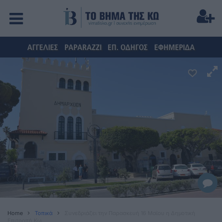
ΑΓΓΕΛΙΕΣ
PAPARAZZI
ΕΠ. ΟΔΗΓΟΣ
ΕΦΗΜΕΡΙΔΑ
Home
Τοπικά
Συνεδριάζει την Παρασκευή 16 Μαϊου η Δημοτική
Επιτροπή Κω