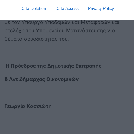
Χρυσόπουλου Αλέξανδρου, στην Αθήνα στις
Data Deletion
Data Access
Privacy Policy
19-5-2025 για την πραγματοποίηση συνάντησης
με τον Υπουργό Υποδομών και Μεταφορών και
στελέχη του Υπουργείου Μετανάστευσης για
θέματα αρμοδιότητάς του.
Η Πρόεδρος της Δημοτικής Επιτροπής
& Αντιδήμαρχος Οικονομικών
Γεωργία Κασσιώτη