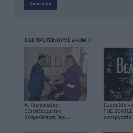
Αποστολή
ΣΑΣ ΠΡΟΤΕΙΝΟΥΜΕ ΑΚΟΜΗ
A. Γεωργιάδης:
Συναυλία -
Eξετάζουμε την
THE BEATLE
θεσμοθέτηση 3ης
συνεργασία 
κατηγορίας κινήτρων
Μουσικών Σ
ειδικά για τα νοσοκομεία
Τσαμπίκου