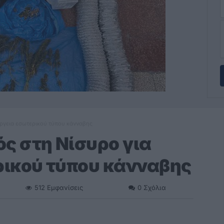
ργεια εσωτερικού τύπου κάνναβης
ς στη Νίσυρο για
ρικού τύπου κάνναβης
512
Εμφανίσεις
0
Σχόλια