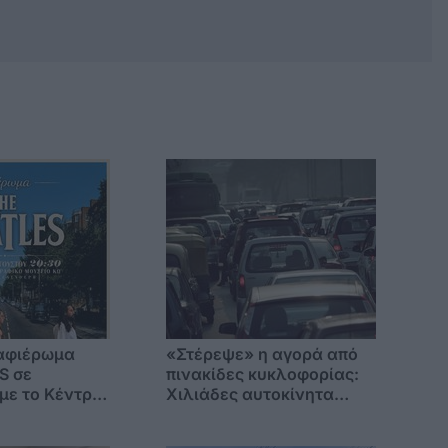
 αφιέρωμα
«Στέρεψε» η αγορά από
S σε
πινακίδες κυκλοφορίας:
με το Κέντρο
Χιλιάδες αυτοκίνητα
πουδών
παραμένουν αταξινόμητα
– Λύση αναζητά το