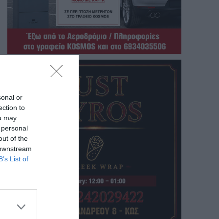
sonal or
ection to
ou may
 personal
out of the
 downstream
B’s List of