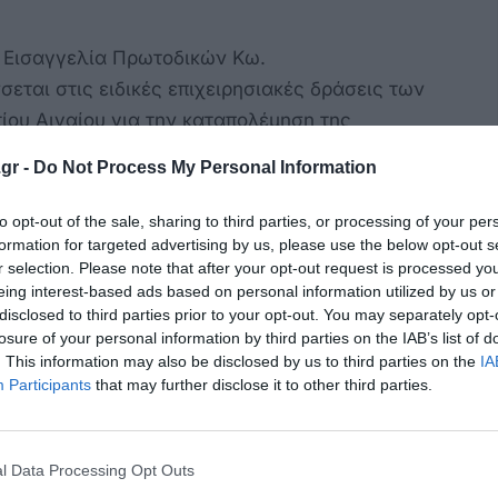
 Εισαγγελία Πρωτοδικών Κω.
εται στις ειδικές επιχειρησιακές δράσεις των
ου Αιγαίου για την καταπολέμηση της
τικών.
gr -
Do Not Process My Personal Information
to opt-out of the sale, sharing to third parties, or processing of your per
formation for targeted advertising by us, please use the below opt-out s
r selection. Please note that after your opt-out request is processed y
κρησφύγετο δειλίας και χυδαιότητας!
eing interest-based ads based on personal information utilized by us or
disclosed to third parties prior to your opt-out. You may separately opt-
losure of your personal information by third parties on the IAB’s list of
. This information may also be disclosed by us to third parties on the
IA
Participants
that may further disclose it to other third parties.
l Data Processing Opt Outs