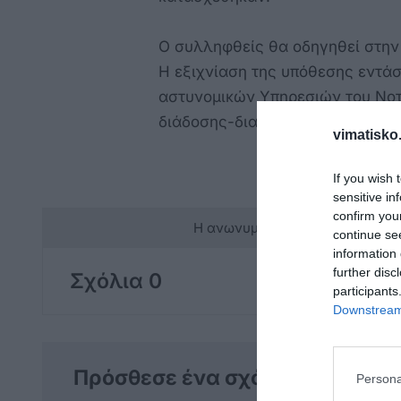
Ο συλληφθείς θα οδηγηθεί στην
Η εξιχνίαση της υπόθεσης εντάσσ
αστυνομικών Υπηρεσιών του Νοτί
διάδοσης-διακίνησης των ναρκω
vimatisko.
If you wish 
sensitive in
confirm you
Η ανωνυμία είναι το καλύτερο 
continue se
information 
further disc
Σχόλια 0
participants
Downstream 
Πρόσθεσε ένα σχόλιο
Persona