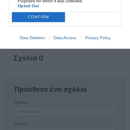
Purposes for which it was collected.
Opted Out
CONFIRM
Η ανωνυμία είναι το καλύτερο κρησφύγετο δειλίας και
Data Deletion
Data Access
Privacy Policy
χυδαιότητας!
Σχόλια 0
Πρόσθεσε ένα σχόλιο
ΟΝΟΜΑ
ΤΙΤΛΟΣ