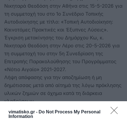
Νικηταρά Θεοδόση στην Αθήνα στις 15-5-2026 για
τη συμμετοχή του στο 1ο Συνέδριο Τοπικής
Αυτοδιοίκησης με τίτλο: «Τοπική Αυτοδιοίκηση:
Καινοτόμες Πρακτικές και Έξυπνες Λύσεις».
Έγκριση μετακίνησης του Δημάρχου Κω, κ.
Νικηταρά Θεοδόση στην Λέρο στις 20-5-2026 για
τη συμμετοχή του στην 5η Συνεδρίαση της
Επιτροπής Παρακολούθησης του Προγράμματος
«Νότιο Αιγαίο» 2021-2027.
Λήψη απόφασης για την αποζημίωση ή μη
δημότισσας μετά από αίτημά της λόγω πρόκλησης
υλικών ζημιών σε όχημα κατά τη διάρκεια
κλαδεύσεων.
vimatisko.gr -
Do Not Process My Personal
Information