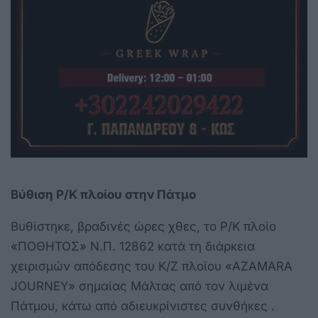
Βύθιση Ρ/Κ πλοίου στην Πάτμο
Βυθίστηκε, βραδινές ώρες χθες, το Ρ/Κ πλοίο
«ΠΟΘΗΤΟΣ» Ν.Π. 12862 κατά τη διάρκεια
χειρισμών απόδεσης του Κ/Ζ πλοίου «AZAMARA
JOURNEY» σημαίας Μάλτας από τον λιμένα
Πάτμου, κάτω από αδιευκρίνιστες συνθήκες .