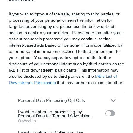
του Κ/Ζ.
If you wish to opt-out of the sale, sharing to third parties, or
Ο 26χρονος περισυνελέγη καλά στην υγεία του
processing of your personal or sensitive information for
από την σωστική λέμβο του Κ/Ζ και
targeted advertising by us, please use the below opt-out
section to confirm your selection. Please note that after your
μετεπιβιβάστηκε στο «ΕΙΡΗΝΗ», όπου
opt-out request is processed you may continue seeing
μεταφέρθηκε στον κεντρικό λιμένα Πάτμου.
interest-based ads based on personal information utilized by
us or personal information disclosed to third parties prior to
Στη συνέχεια εντοπίστηκε χωρίς τις αισθήσεις του
your opt-out. You may separately opt-out of the further
ο 45χρονος κυβερνήτης, εντός του βυθισμένου Ρ/
disclosure of your personal information by third parties on the
IAB’s list of downstream participants. This information may
Κ πλοίου, από ιδιώτη δύτη και μεταφέρθηκε με
also be disclosed by us to third parties on the
IAB’s List of
ασθενοφόρο όχημα του ΕΚΑΒ στο Κ.Υ. Πάτμου,
Downstream Participants
that may further disclose it to other
όπου διαπιστώθηκε ο θάνατος του.
third parties.
Personal Data Processing Opt Outs
Από το Λιμεναρχείο Πάτμου που διενεργεί την
προανάκριση, παραγγέλθηκε η διενέργεια
I want to opt-out of processing my
Personal Data for Targeted Advertising.
νεκροψίας -νεκροτομή, ενώ από το περιστατικό
Opted In
δεν παρατηρήθηκε θαλάσσια ρύπανση.
I want to opt-out of Collection, Use,