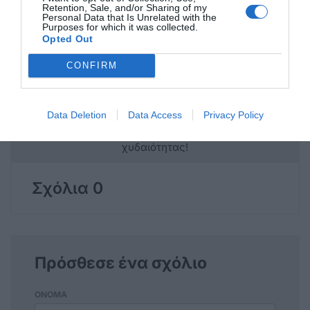
Retention, Sale, and/or Sharing of my
Personal Data that Is Unrelated with the
Purposes for which it was collected.
Opted Out
https://www.palmoskalymnou.gr/
CONFIRM
Data Deletion
Data Access
Privacy Policy
Η ανωνυμία είναι το καλύτερο κρησφύγετο δειλίας και
χυδαιότητας!
Σχόλια 0
Πρόσθεσε ένα σχόλιο
ΟΝΟΜΑ