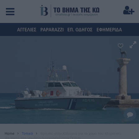
ΑΓΓΕΛΙΕΣ
PAPARAZZI
ΕΠ. ΟΔΗΓΟΣ
ΕΦΗΜΕΡΙΔΑ
Home
Τοπικά
Θρήνος στην Κάλυμνο για το χαμό του 45χρονου
ναυτικού στο ναυάγιο ρυμουλκού στην Πάτμο