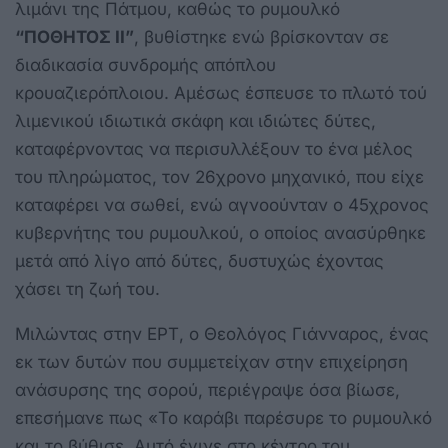
λιμάνι της Πάτμου, καθώς το ρυμουλκό
“ΠΟΘΗΤΟΣ ΙΙ”
, βυθίστηκε ενώ βρίσκονταν σε
διαδικασία συνδρομής απόπλου
κρουαζιερόπλοιου. Αμέσως έσπευσε το πλωτό τού
λιμενικού ιδιωτικά σκάφη και
ιδιώτες δύτες,
καταφέρνοντας να περισυλλέξουν το ένα μέλος
του πληρώματος, τον 26χρονο μηχανικό, που είχε
καταφέρει να σωθεί, ενώ αγνοούνταν ο 45χρονος
κυβερνήτης του ρυμουλκού, ο οποίος ανασύρθηκε
μετά από λίγο από δύτες, δυστυχώς έχοντας
χάσει τη ζωή του.
Μιλώντας στην ΕΡΤ, o Θεολόγος Γιάνναρος, ένας
εκ των δυτών που συμμετείχαν στην επιχείρηση
ανάσυρσης της σορού, περιέγραψε όσα βίωσε,
επεσήμανε πως
«Το καράβι παρέσυρε το ρυμουλκό
και το βύθισε. Αυτό έγινε στο κέντρο του