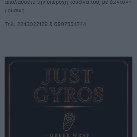
απολαύσετε την υπέροχη κουζίνα του, με ζωντανή
μουσική.
Τηλ. 2242022129 & 6907554744