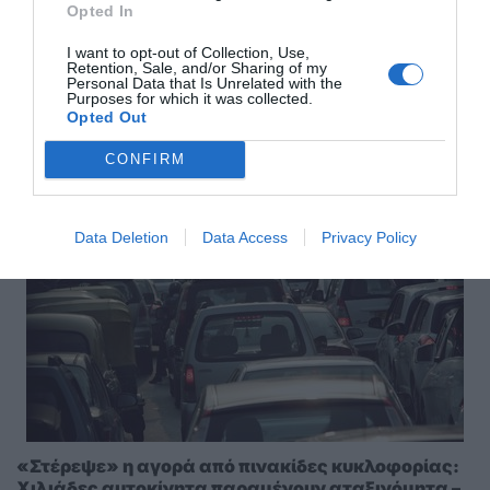
Opted In
I want to opt-out of Collection, Use,
Retention, Sale, and/or Sharing of my
Αποστολή
Personal Data that Is Unrelated with the
Purposes for which it was collected.
Opted Out
CONFIRM
ΣΑΣ ΠΡΟΤΕΙΝΟΥΜΕ ΑΚΟΜΗ
Data Deletion
Data Access
Privacy Policy
«Στέρεψε» η αγορά από πινακίδες κυκλοφορίας:
Χιλιάδες αυτοκίνητα παραμένουν αταξινόμητα –