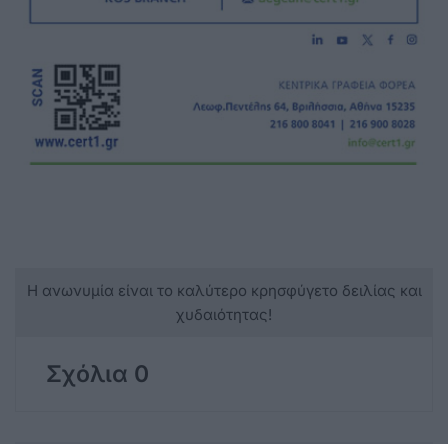
Η ανωνυμία είναι το καλύτερο κρησφύγετο δειλίας και
χυδαιότητας!
Σχόλια 0