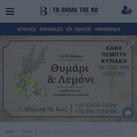
ΑΓΓΕΛΙΕΣ
PAPARAZZI
ΕΠ. ΟΔΗΓΟΣ
ΕΦΗΜΕΡΙΔΑ
Home
Τοπικά
"Θυμάρι & Λεμόνι": Κοντά σας την Τετάρτη 16/10 με
ζωντανή μουσική