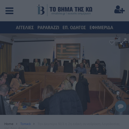
ΑΓΓΕΛΙΕΣ
PAPARAZZI
ΕΠ. ΟΔΗΓΟΣ
ΕΦΗΜΕΡΙΔΑ
Home
Τοπικά
Την Δευτέρα 10/3 η 2η ειδική συνεδρίαση λογοδοσίας
της Δημ. Αρχής