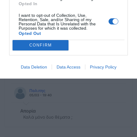
Opted In
I want to opt-out of Collection, Use,
Retention, Sale, and/or Sharing of my
Personal Data that Is Unrelated with the
Purposes for which it was collected.
Opted Out
Η ανωνυμία είναι το καλύτερο κρησφύγετο δειλίας και
CONFIRM
χυδαιότητας!
Data Deletion
Data Access
Privacy Policy
Σχόλια 1
Πολιτης
05/03 - 19:40
Απορία
Καλά μόνο δυο θέματα ;