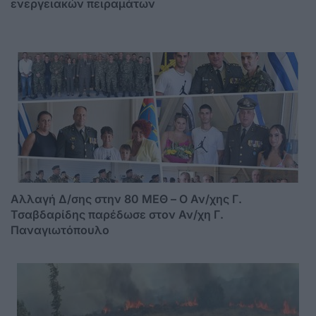
ενεργειακών πειραμάτων
Αλλαγή Δ/σης στην 80 ΜΕΘ – Ο Αν/χης Γ.
Τσαβδαρίδης παρέδωσε στον Αν/χη Γ.
Παναγιωτόπουλο