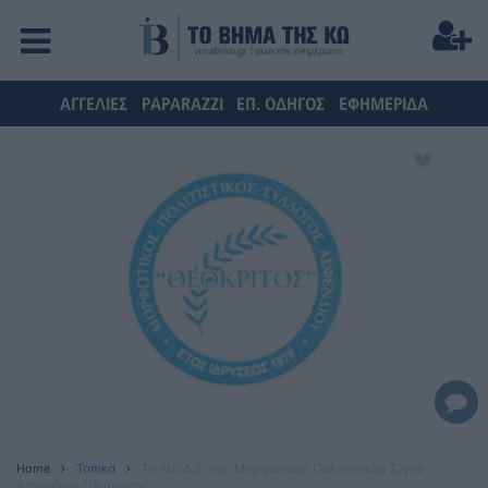
ΑΓΓΕΛΙΕΣ
PAPARAZZI
ΕΠ. ΟΔΗΓΟΣ
ΕΦΗΜΕΡΙΔΑ
Home
Τοπικά
To νέο Δ.Σ. του Μορφωτικού Πολιτιστικού Σ/γου
Ασφενδιού "Θεόκριτος"