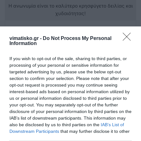
Η ανωνυμία είναι το καλύτερο κρησφύγετο δειλίας και
χυδαιότητας!
Σχόλια 0
vimatisko.gr -
Do Not Process My Personal
Information
If you wish to opt-out of the sale, sharing to third parties, or
Πρόσθεσε ένα σχόλιο
processing of your personal or sensitive information for
targeted advertising by us, please use the below opt-out
section to confirm your selection. Please note that after your
ΟΝΟΜΑ
opt-out request is processed you may continue seeing
interest-based ads based on personal information utilized by
us or personal information disclosed to third parties prior to
ΤΙΤΛΟΣ
your opt-out. You may separately opt-out of the further
disclosure of your personal information by third parties on the
IAB’s list of downstream participants. This information may
also be disclosed by us to third parties on the
IAB’s List of
ΣΧΟΛΙΟ
Downstream Participants
that may further disclose it to other
third parties.