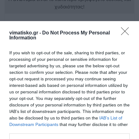
χυδαιότητας!
Σχόλια 2
vimatisko.gr -
Do Not Process My Personal
Information
Αναμεταδότης
15/07 - 16:39
If you wish to opt-out of the sale, sharing to third parties, or
processing of your personal or sensitive information for
targeted advertising by us, please use the below opt-out
Τροχαία
section to confirm your selection. Please note that after your
Η αστυνομία ΔΕΝ κάνει καθόλου καλά την
opt-out request is processed you may continue seeing
δουλειά του της, περνάνε περιπολικά στον
interest-based ads based on personal information utilized by
επαρχιακό και βλέπουν προσπεράσεις,
us or personal information disclosed to third parties prior to
ταχύτητα, οδηγούς να μπαίνουν παράνομα
your opt-out. You may separately opt-out of the further
σε μονόδρομο και ΣΦΥΡΊΖΟΥΝ
disclosure of your personal information by third parties on the
ΑΔΙΆΦΟΡΑ...
IAB’s list of downstream participants. This information may
also be disclosed by us to third parties on the
IAB’s List of
Downstream Participants
that may further disclose it to other
Ανώνυμος
third parties.
14/07 - 23:51