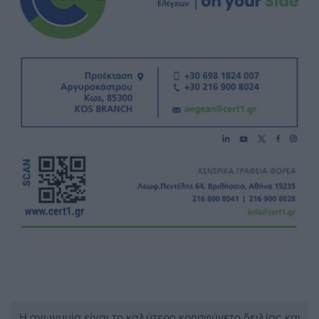
Η ανωνυμία είναι το καλύτερο κρησφύγετο δειλίας και