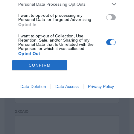
Personal Data Processing Opt Outs
Κλασικά
I want to opt-out of processing my
Κάποιος παραβίασε το στοπ όπως κάνουν
Personal Data for Targeted Advertising.
αρκετοί.βοθρος έχει καταντήσει το νησί
Opted In
I want to opt-out of Collection, Use,
Retention, Sale, and/or Sharing of my
Personal Data that Is Unrelated with the
Purposes for which it was collected.
Πρόσθεσε ένα σχόλιο
Opted Out
CONFIRM
ΟΝΟΜΑ
Data Deletion
Data Access
Privacy Policy
ΤΙΤΛΟΣ
ΣΧΟΛΙΟ