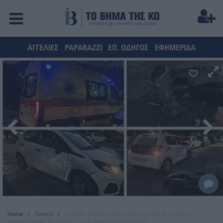
ΑΓΓΕΛΙΕΣ
PAPARAZZI
ΕΠ. ΟΔΗΓΟΣ
ΕΦΗΜΕΡΙΔΑ
Home
Τοπικά
Τροχαίο ατύχημα στην πόλη της Κω: Αυτοκίνητο
συγκρούστηκε με δίκυκλο – Στο νοσοκομείο ο οδηγός