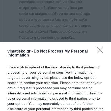
γυρνούσα από παραλιακή να πάω σπίτι,
σταμάτησα σε διάβαση να περάσει μια
κυρία και άκουσα αμάξι να πατάει απότομα
φρένα ο ήχος από τα λάστιχα ήρθε πολύ
κοντά μου και επίσης μου πάτησε την κόρνα
και καλά τι κάνω? Προφανώς άκουσε την
Παναγία η κυρία που της αρμόζει.
Φτάνουμε στο ότι δυστυχώς είστε όλοι
στην οδήγηση ότι χειρότερο όλο το
vimatisko.gr -
Do Not Process My Personal
σκουπιδαριο έχει μαζευτεί σε αυτό το νησί,
Information
μέχρι και η κουτσή Μαρία οδηγάει αμάξι και
είναι κίνδυνος.
If you wish to opt-out of the sale, sharing to third parties, or
processing of your personal or sensitive information for
targeted advertising by us, please use the below opt-out
Θανάσης Τσιφτσίδης
section to confirm your selection. Please note that after your
14/08 - 15:19
opt-out request is processed you may continue seeing
interest-based ads based on personal information utilized by
Ενημέρωση
us or personal information disclosed to third parties prior to
Επειδή ήμουν εκεί καθώς την μηχανή
your opt-out. You may separately opt-out of the further
οδηγούσε ο πατέρας μου, όλοι τον ξέρετε
disclosure of your personal information by third parties on the