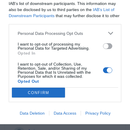
για την οδηγική του συμπεριφορά και για το
IAB’s list of downstream participants. This information may
also be disclosed by us to third parties on the
IAB’s List of
πόσο φανατικός του Κ.Ο.Κ είναι. Το λάθος
Downstream Participants
that may further disclose it to other
έγινε από την οδηγό του προπορευόμενου
third parties.
λάθος πήγε να στρίψει παράνομα. Ο λόγος
που το τροχαίο δεν ήταν θανατηφόρο, ήταν
Personal Data Processing Opt Outs
πρώτον, το κράνος και δεύτερον η χαμηλή
I want to opt-out of processing my
ταχύτητα 50χμ την ώρα. Οπότε πριν
Personal Data for Targeted Advertising.
ξεκινήσετε τα σαλιγκάρια να γράφετε,
Opted In
ρωτήστε.
I want to opt-out of Collection, Use,
Retention, Sale, and/or Sharing of my
Personal Data that Is Unrelated with the
ΕΣ
Purposes for which it was collected.
14/08 - 12:32
Opted Out
CONFIRM
ΛΑΘΟΣ ΠΙΝΑΚΙΔΑ ΔΙΑΒΑΖΟΥΝ
Οι οδηγοί των μηχανών μάλλον διαβάζουν
λάθος πινακίδα και το 50 το διαβάζουν σαν
Data Deletion
Data Access
Privacy Policy
150.