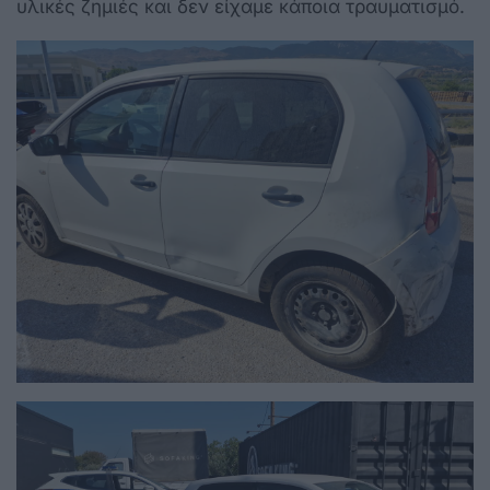
υλικές ζημιές και δεν είχαμε κάποια τραυματισμό.