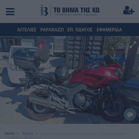
ΑΓΓΕΛΙΕΣ
PAPARAZZI
ΕΠ. ΟΔΗΓΟΣ
ΕΦΗΜΕΡΙΔΑ
Home
Τοπικά
Τροχαίο ατύχημα στον Επαρχιακό - Συγκρούστηκαν
αυτοκίνητο με μηχανή