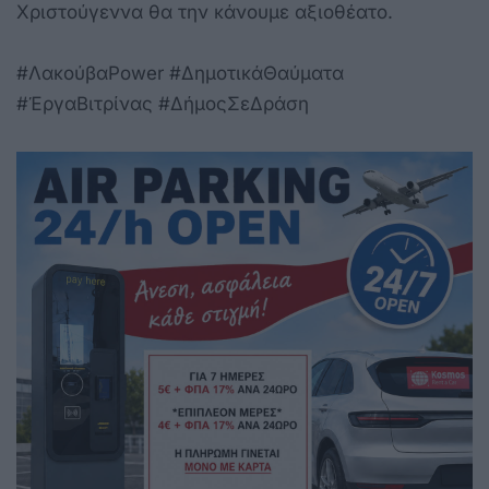
Χριστούγεννα θα την κάνουμε αξιοθέατο.
#ΛακούβαPower #ΔημοτικάΘαύματα
#ΈργαΒιτρίνας #ΔήμοςΣεΔράση