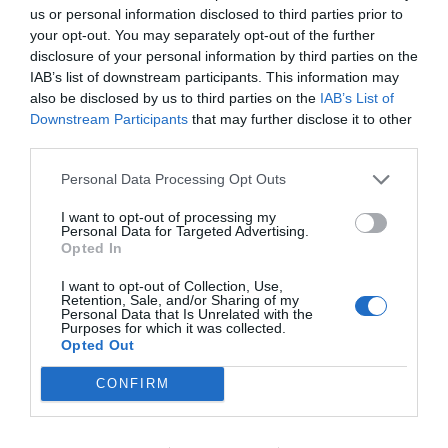
θα έλεγαν τώρα το κάνουν,60 τόνοι από το
us or personal information disclosed to third parties prior to
λιμάνι, είναι όλα οκ, ξερολες περνάει και
your opt-out. You may separately opt-out of the further
αποχέτευσης και το νερό τίς θάλασσας
disclosure of your personal information by third parties on the
βρέχει το δρόμο
IAB’s list of downstream participants. This information may
also be disclosed by us to third parties on the
IAB’s List of
Downstream Participants
that may further disclose it to other
Ανώνυμος
third parties.
09/10 - 15:53
Personal Data Processing Opt Outs
Κύριε Χαδούλη
Μα κύριε Χαδούλη εινα ανεύθυνοι και
I want to opt-out of processing my
Personal Data for Targeted Advertising.
ανεπρόκοποι όλοι τους. Ειλικρινά με το χέρι
Opted In
στη καρδιά μόνο εσείς αξίζατε. Αλλά τους
I want to opt-out of Collection, Use,
τύφλωσε όλους τα προεκλογικά το ψέματα
Retention, Sale, and/or Sharing of my
του Νικηταρά και χάρη σε αυτούς τους
Personal Data that Is Unrelated with the
Purposes for which it was collected.
ανεγκέφαλους που τον ψήφησαν
Opted Out
τραβιόμαστε και εμείς με τους ανίκανους.
Που θα πάει όμως το μαύρο που θα φάνε
CONFIRM
πλησιάζει. Λίγο υπομονή ακόμα κάνουμε