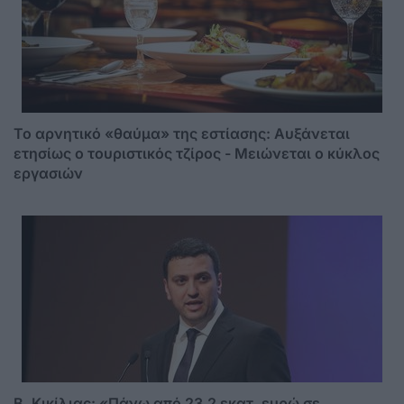
Το αρνητικό «θαύμα» της εστίασης: Αυξάνεται
ετησίως ο τουριστικός τζίρος - Mειώνεται ο κύκλος
εργασιών
Β. Κικίλιας: «Πάνω από 23,2 εκατ. ευρώ σε