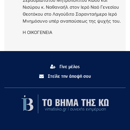
Σεβασμιωτάτου Μητροπολίτου Κώου και
Νισύρου κ. Ναθαναήλ στον Ιερό Ναό Γενεσίου
Θεοτόκου στο Λαγούδιτο Σαρανταήμερο Ιερό
Μνημόσυνο υπέρ αναπαύσεως της ψυχής του.
Η ΟΙΚΟΓΕΝΕΙΑ
Γίνε μέλος
Στείλε την άποψή σου