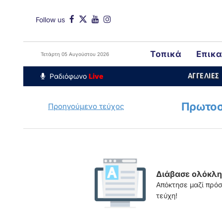
Follow us
Τοπικά
Επικ
Τετάρτη 05 Αυγούστου 2026
Around The Wor
Ραδιόφωνο
Live
ΑΓΓΕΛΙΕΣ
Πρωτοσ
Προηγούμενο τεύχος
Διάβασε ολόκληρ
Απόκτησε μαζί πρό
τεύχη!