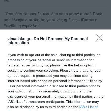
Κω
"Όπα, όπα τα μπουζούκια, όπα και ο μπαγλαμάς". Πόσο
μας έλειψαν, αυτές τις γιορτινές ημέρες... (Γράφει η
Ξανθίππη Αγρέλλη)
vimatisko.gr -
Do Not Process My Personal
Survivor 4: Πρώτη στις ψήφους του κοινού η Κάτια -
Information
Ποιος αποχώρησε
If you wish to opt-out of the sale, sharing to third parties, or
Μαϊστρος για την ελληνική θαλάσσια οικονομία και
processing of your personal or sensitive information for
επιχειρηματικότητα μέσα από το πρόγραμμα INTERREG
targeted advertising by us, please use the below opt-out
section to confirm your selection. Please note that after your
opt-out request is processed you may continue seeing
Ενισχύθηκαν οι Αστυνομικές Διευθύνσεις των νησιών μας
interest-based ads based on personal information utilized by
με νέα οχήματα από ευρωπαϊκούς πόρους
us or personal information disclosed to third parties prior to
your opt-out. You may separately opt-out of the further
disclosure of your personal information by third parties on the
Ενημέρωση από την ΚΕΚΠΑΠΥΑΣ για τους κατόχους
IAB’s list of downstream participants. This information may
κάρτας απεριορίστων διαδρομών
also be disclosed by us to third parties on the
IAB’s List of