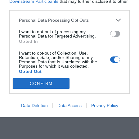
Downstream Participants
that may further disclose it to other
Δράση στήριξης οικογενειών της Κω, που έχουν μεγάλη
third parties.
ανάγκη, από την Ένωση Ξενοδόχων Κω
Personal Data Processing Opt Outs
I want to opt-out of processing my
Personal Data for Targeted Advertising.
Opted In
I want to opt-out of Collection, Use,
Retention, Sale, and/or Sharing of my
Personal Data that Is Unrelated with the
Purposes for which it was collected.
Opted Out
CONFIRM
Data Deletion
Data Access
Privacy Policy