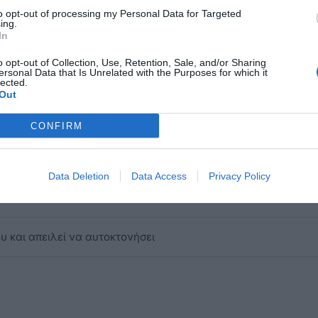
ΧΗΣ ΠΡΟΧΩΡΑΕΙ Ο ΔΗΜΑΡΧΟΣ
to opt-out of processing my Personal Data for Targeted
ing.
In
Σ ΤΗΣ ΜΕΛΒΟΥΡΝΗΣ" ΣΤΗΝ 28η ΟΚΤΩΒΡΙΟΥ
o opt-out of Collection, Use, Retention, Sale, and/or Sharing
ersonal Data that Is Unrelated with the Purposes for which it
Σ 28ης ΟΚΤΩΒΡΙΟΥ
lected.
Out
τα νέα – Τι αλλάζει από τη Δευτέρα στην έκδοση σχολικής κά
CONFIRM
ταξη και επέστρεψε στα θρανία
Data Deletion
Data Access
Privacy Policy
Ν ΚΩ (1-5/11)
 και απειλεί να αυτοκτονήσει