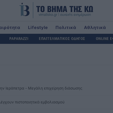
αιρότητα
Lifestyle
Πολιτικά
Αθλητικά
rld
PAPARAZZI
ΕΠΑΓΓΕΛΜΑΤΙΚΟΣ ΟΔΗΓΟΣ
ONLINE 
την Ιεράπετρα - Μεγάλη επιχείρηση διάσωσης
 ελέγχουν πιστοποιητικά εμβολιασμού