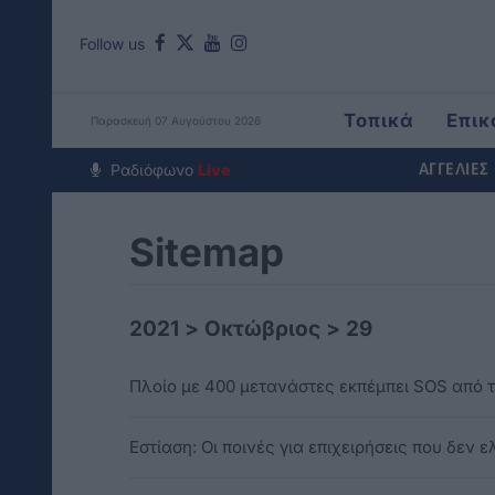
Follow us
Τοπικά
Επικ
Παρασκευή 07 Αυγούστου 2026
Around The Wo
Ραδιόφωνο
Live
ΑΓΓΕΛΙΕΣ
Sitemap
2021
>
Οκτώβριος
>
29
Πλοίο με 400 μετανάστες εκπέμπει SOS από 
Εστίαση: Οι ποινές για επιχειρήσεις που δεν