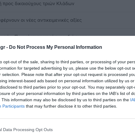
ή προς δικαιούχους τριών Κλάδων
φέρνουν οι νέες αντικειμενικές αξίες
ευρώ – Ποιο είναι το κασέ των «διάσημων»
gr -
Do Not Process My Personal Information
ΕΣ
to opt-out of the sale, sharing to third parties, or processing of your per
formation for targeted advertising by us, please use the below opt-out s
r selection. Please note that after your opt-out request is processed y
eing interest-based ads based on personal information utilized by us or
ομπρεσέρ μέχρι και τα πλακάκια από το κέντρο
disclosed to third parties prior to your opt-out. You may separately opt-
losure of your personal information by third parties on the IAB’s list of
. This information may also be disclosed by us to third parties on the
IA
Participants
that may further disclose it to other third parties.
ικά επιδόματα λόγω μη εμφάνισης των ενσήμων τους
l Data Processing Opt Outs