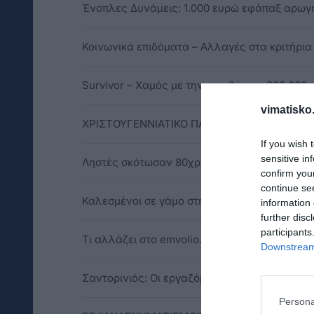
Ένοπλες Δυνάμεις: 1.000 ευρώ εφάπαξ αρωγ
Κοινωνικά επιδόματα – Αλλαγές στα κριτήρια 
Survivor – Χαμός με την αμοιβή των 300.000 
vimatisko.
ΧΡΙΣΤΟΥΓΕΝΝΙΑΤΙΚΟ ΠΑΖΑΡΙ ΣΤΙΣ ΚΟΙΝΟΤΗΤ
If you wish 
sensitive in
Ληστές σκότωσαν 80χρονη μέσα στο σπίτι της
confirm you
continue se
Καλεσμένοι σε γάμο στην Κρήτη ξήλωσαν με κ
information 
further disc
participants
Τι αλλάζει στο emvolio. gov.gr από σήμερα
Downstream 
Σαντορινιός: Οι εργαζόμενοι χάνουν σημαντ
Persona