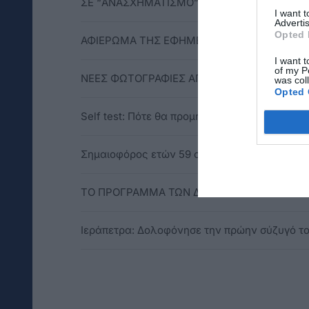
ΣΕ “ΑΝΑΣΧΗΜΑΤΙΣΜΟ” ΤΗΣ ΔΗΜΟΤΙΚΗΣ ΑΡ
I want 
Advertis
Opted 
ΑΦΙΕΡΩΜΑ ΤΗΣ ΕΦΗΜΕΡΙΔΑΣ "ΝΕΟΣ ΚΟΣΜΟ
I want t
of my P
ΝΕΕΣ ΦΩΤΟΓΡΑΦΙΕΣ ΑΠΟ ΤΗΝ ΠΑΡΕΛΑΣΗ ΤΗ
was col
Opted 
Self test: Πότε θα προμηθευτούν οι μαθητές 
Σημαιοφόρος ετών 59 στην Κρήτη - Πήρε σύν
TO ΠΡΟΓΡΑΜΜΑ ΤΩΝ ΔΩΡΕΑΝ RAPID TEST ΣΤΗ
Ιεράπετρα: Δολοφόνησε την πρώην σύζυγό του