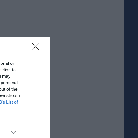
sonal or
ection to
ou may
 personal
out of the
 downstream
B’s List of