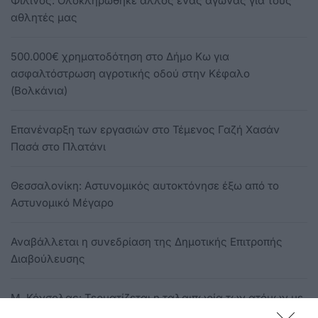
Φιλίνος: Ολοκληρώθηκε άλλος ένας αγώνας για τους
αθλητές μας
500.000€ χρηματοδότηση στο Δήμο Κω για
ασφαλτόστρωση αγροτικής οδού στην Κέφαλο
(Βολκάνια)
Eπανέναρξη των εργασιών στο Τέμενος Γαζή Χασάν
Πασά στο Πλατάνι
Θεσσαλονίκη: Αστυνομικός αυτοκτόνησε έξω από το
Αστυνομικό Μέγαρο
Αναβάλλεται η συνεδρίαση της Δημοτικής Επιτροπής
Διαβούλευσης
Μ. Κόνσολας: Τερματίζεται η ταλαιπωρία των ατόμων με
αναπηρία και των οικογενειών τους