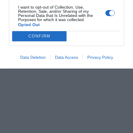
Παρασκευή - Που κυμαίνεται η τιμή του, πότε ανοίγει η
I want to opt-out of Collection, Use,
Retention, Sale, and/or Sharing of my
πλατφόρμα για το επίδομα
Personal Data that Is Unrelated with the
Purposes for which it was collected.
Opted Out
Ισχυρές εκρήξεις στην Ουκρανία - Φόβοι για αντίποινα
CONFIRM
Πούτιν
Θεσσαλονίκη: Νεκρός 34χρονος που έπεσε με αναπηρικό
Data Deletion
Data Access
Privacy Policy
αμαξίδιο στον Θερμαϊκό