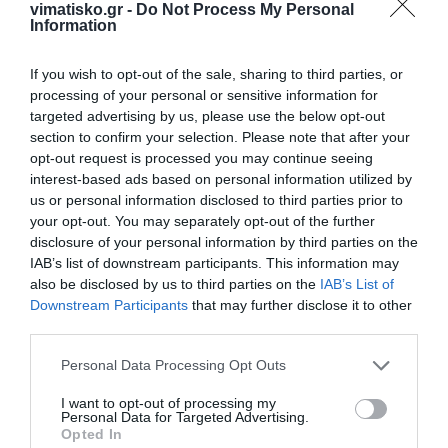
vimatisko.gr -
Do Not Process My Personal
Information
Διακοπή υδροδότησης στο Αμανιού την Τρίτη 11/10
If you wish to opt-out of the sale, sharing to third parties, or
processing of your personal or sensitive information for
Μπαίνει και η Λευκορωσία στον πόλεμο - Συνάντηση
targeted advertising by us, please use the below opt-out
Βλαντιμίρ Πούτιν με Αλεξάντερ Λουκασένκο
section to confirm your selection. Please note that after your
opt-out request is processed you may continue seeing
interest-based ads based on personal information utilized by
Το βιβλίο της «Σε δύο ζωές: Μια ιστορία της Σμύρνης»
us or personal information disclosed to third parties prior to
παρέδωσε στον Πατριάρχη, η Κώα ξεναγός-συγγραφέας
your opt-out. You may separately opt-out of the further
Μαρία Σιούτα
disclosure of your personal information by third parties on the
IAB’s list of downstream participants. This information may
also be disclosed by us to third parties on the
IAB’s List of
Το παραδοσιακό «Ασουρέ» θα διαθέσει και φέτος ο
Downstream Participants
that may further disclose it to other
Σύλλογος Μουσουλμάνων Κω, την Κυριακή 16/10
third parties.
Ξεπερνούν τους 200 οι υποψήφιοι «πελάτες» του
Personal Data Processing Opt Outs
53χρονου που ήθελαν να συνευρεθούν με τη 12χρονη
I want to opt-out of processing my
Personal Data for Targeted Advertising.
Opted In
Ξεκινά η διάθεση του πετρελαίου θέρμανσης την