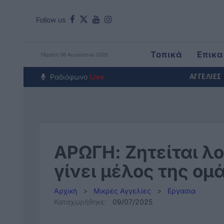
Follow us
Τοπικά
Επικα
Πέμπτη 06 Αυγούστου 2026
Around The Wor
Ραδιόφωνο
Live
ΑΓΓΕΛΙΕΣ
ΑΡΩΓΗ: Ζητείται λ
γίνει μέλος της ομ
Αρχική
>
Μικρές Αγγελίες
>
Εργασια
Καταχωρήθηκε:
09/07/2025