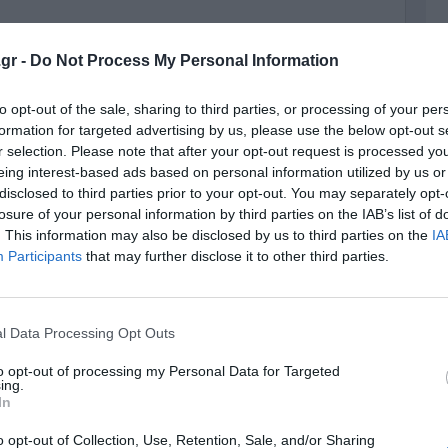
 εξειδικευμένης μαθησιακής υποστήριξης,
τικής και επαγγελματικού προσανατολισμού 'Αρωγή'
gr -
Do Not Process My Personal Information
 και αναζητά λογοθεραπευτή/λογοθεραπεύτρια για
έλος της ομάδας μας! Επικοινωνήστε μαζί μας για
to opt-out of the sale, sharing to third parties, or processing of your per
ρες πληροφορίες!
formation for targeted advertising by us, please use the below opt-out s
r selection. Please note that after your opt-out request is processed y
eing interest-based ads based on personal information utilized by us or
disclosed to third parties prior to your opt-out. You may separately opt-
losure of your personal information by third parties on the IAB’s list of
. This information may also be disclosed by us to third parties on the
IA
Participants
that may further disclose it to other third parties.
l Data Processing Opt Outs
to opt-out of processing my Personal Data for Targeted
ing.
In
o opt-out of Collection, Use, Retention, Sale, and/or Sharing