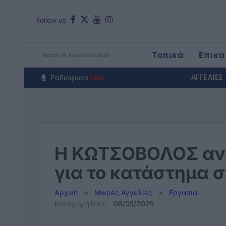
Follow us
Τοπικά
Επικα
Πέμπτη 06 Αυγούστου 2026
Around The Wor
Ραδιόφωνο
Live
ΑΓΓΕΛΙΕΣ
Η ΚΩΤΣΟΒΟΛΟΣ ανα
για το κατάστημα 
Αρχική
>
Μικρές Αγγελίες
>
Εργασια
Καταχωρήθηκε:
06/05/2025