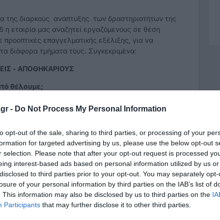
ια της διαρκούς ανάπτυξης των δραστηριοτήτων της
25 η εταιρία μας αναζητεί εργαζόμενους σε θέση
ε προοπτικές επαγγελματικής εξέλιξης, για να
τα διάφορα τμήματα τους. Συγκεκριμένα:
ΙΣ - ΑΠΟΘΗΚΑΡΙΟΥΣ
στό θέλουμε;
με βάση την σωστή εξυπηρέτηση των αναγκών των
gr -
Do Not Process My Personal Information
εργασία και στήριξη των συνεργατών, έχοντας κοινό
to opt-out of the sale, sharing to third parties, or processing of your per
formation for targeted advertising by us, please use the below opt-out s
 εξαιρετική εξυπηρέτηση.
r selection. Please note that after your opt-out request is processed y
eing interest-based ads based on personal information utilized by us or
disclosed to third parties prior to your opt-out. You may separately opt-
ς βιογραφικού;
losure of your personal information by third parties on the IAB’s list of
. This information may also be disclosed by us to third parties on the
IA
η προσωπικότητα και άνεση στην επικοινωνία
Participants
that may further disclose it to other third parties.
τη γνώση ξένων γλωσσών