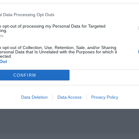
l Data Processing Opt Outs
 προσφέρει:
ελκυστικό πακέτο αποδοχών, ετήσια
ση
to opt-out of processing my Personal Data for Targeted
ing.
In
 βιογραφικών
o opt-out of Collection, Use, Retention, Sale, and/or Sharing
με φωτογραφία
στο
:
ersonal Data that Is Unrelated with the Purposes for which it
lected.
r_ko@kotsovolos.gr
Out
CONFIRM
Data Deletion
Data Access
Privacy Policy