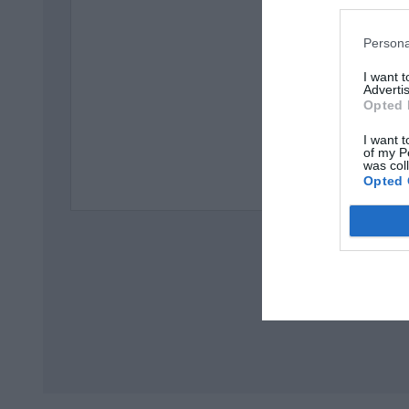
Persona
Η εταιρία
απασχόλη
I want 
Advertis
Opted 
Αποστολή
I want t
of my P
was col
·
e-mail: f
Opted 