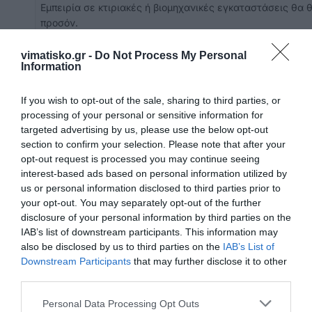
Εμπειρία σε κτιριακές ή βιομηχανικές εγκαταστάσεις θα
προσόν.
Πνεύμα συνεργασίας και ομαδικότητας και άριστη επαγγ
συμπεριφορά.
vimatisko.gr -
Do Not Process My Personal
Information
Προσαρμοστικότητα και αποδοτικότητα υπό συνθήκες πίεσ
Προσφέρονται:
If you wish to opt-out of the sale, sharing to third parties, or
Οικονομικές απολαβές αναλόγως προσόντων
processing of your personal or sensitive information for
Διαμονή για εργαζομένους με μόνιμη κατοικία εκτός Κω
targeted advertising by us, please use the below opt-out
Διατροφή καθημερινά κατά τη διάρκεια λειτουργίας των
section to confirm your selection. Please note that after your
Σταθερό και φιλικό εργασιακό περιβάλλον
opt-out request is processed you may continue seeing
Συνεχής εκπαίδευση (on-the-job training)
interest-based ads based on personal information utilized by
Δυνατότητα επαγγελματικής ανέλιξης
us or personal information disclosed to third parties prior to
Επικοινωνία
:
maintenance@kipriotishotels.com
your opt-out. You may separately opt-out of the further
disclosure of your personal information by third parties on the
ntheofilidis@hotelbrain.com
IAB’s list of downstream participants. This information may
also be disclosed by us to third parties on the
IAB’s List of
payrollkos
@
hotelbrain
.
com
Downstream Participants
that may further disclose it to other
third parties.
Γραφείο προσωπικού 22420 57017
Personal Data Processing Opt Outs