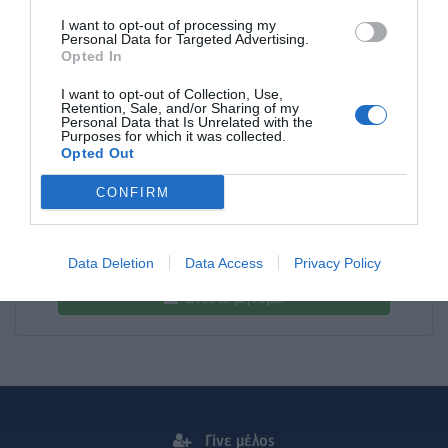
I want to opt-out of processing my
Personal Data for Targeted Advertising.
Opted In
I want to opt-out of Collection, Use,
Retention, Sale, and/or Sharing of my
Personal Data that Is Unrelated with the
Purposes for which it was collected.
HOTEL BRAIN
Opted Out
Ιδιώτης
CONFIRM
Προβολή τηλεφώνου
Data Deletion
Data Access
Privacy Policy
Στείλε μήνυμα
Γίνε μέλος