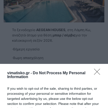
Το ξενοδοχείο
AEGEAN HOUSES
, στη Λάμπη Κω,
αναζητά άτομο για θέση
μπαρ / σέρβις
για την
καλοκαιρινή σεζόν 2026.
·6ήμερη εργασία
·8ωρη απασχόληση
Υποβολή αιτήσεων μέσω e-mail:
manager@aegeanhouses-kos.com
vimatisko.gr -
Do Not Process My Personal
Information
info@aegeanhouses-kos.com
Ή στα γραφεία του ξενοδοχείου στη Λάμπη,
If you wish to opt-out of the sale, sharing to third parties, or
καθημερινά
processing of your personal or sensitive information for
targeted advertising by us, please use the below opt-out
Πληροφορίες:
section to confirm your selection. Please note that after your
Τηλ.: 22420 48410