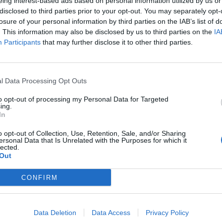
eing interest-based ads based on personal information utilized by us or
disclosed to third parties prior to your opt-out. You may separately opt-
ΣΕΡΒΙΤΟΡΩΝ ΕΣΤΙΑΤΟΡΙΟΥ
με γνώσεις Αγγλικών ( η
losure of your personal information by third parties on the IAB’s list of
μανικών θα θεωρηθεί επιπλέον προσόν).
. This information may also be disclosed by us to third parties on the
IA
Participants
that may further disclose it to other third parties.
ΜΠΑΡΜΑΝ
ΡΟΙ/ΕΣ ΓΙΑ ΤΟ ΜΠΑΡ
με γνώσεις Αγγλικών ( η γνώση
ν θα θεωρηθεί επιπλέον προσόν).
l Data Processing Opt Outs
ΑΠΟΘΗΚΑΡΙΟΥ
to opt-out of processing my Personal Data for Targeted
ing.
Ο
In
ο περιβάλλον εργασίας
o opt-out of Collection, Use, Retention, Sale, and/or Sharing
ersonal Data that Is Unrelated with the Purposes for which it
ή επαγγελματικής εξέλιξης
lected.
Out
βιογραφικών – αιτήσεις ( με πρόσφατη φωτογραφία).
CONFIRM
:
info
@
hotelpalladiumkos
.
gr
 ΕΠΙΚΟΙΝΩΝΙΑΣ : 22420 41407/8 από Δευτέρα
σκευή από 10:00 – 14:00.
Data Deletion
Data Access
Privacy Policy