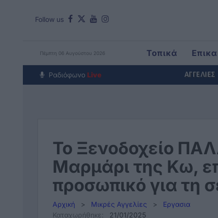
Follow us
Τοπικά
Επικα
Πέμπτη 06 Αυγούστου 2026
Around The Wor
Ραδιόφωνο
Live
ΑΓΓΕΛΙΕΣ
Το Ξενοδοχείο ΠΑ
Μαρμάρι της Κω, ε
προσωπικό για τη 
Αρχική
>
Μικρές Αγγελίες
>
Εργασια
Καταχωρήθηκε:
21/01/2025