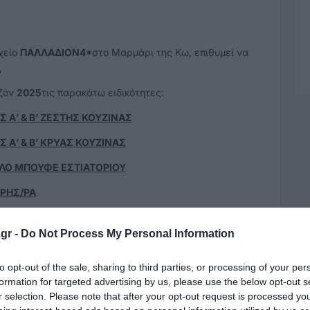
χείο
ΠΑΛΛΑΔΙΟΝ
4*
στο Μαρμάρι της Κω, επιθυμεί να
,
εζόν
2025
τις παρακάτω ειδικότητες:
Σ Α’ & Β’ ΖΕΣΤΗΣ ΚΟΥΖΙΝΑΣ
Σ Α’ & Β’ ΚΡΥΑΣ ΚΟΥΖΙΝΑΣ
ΛΟ ΜΠΟΥΦΕ ΕΣΤΙΑΤΟΡΙΟΥ
ΡΗΣ/ΡΑ
ΛΟ ΥΠΟΔΟΧΗΣ
με γνώσεις Αγγλικών – Γερμανικών.
gr -
Do Not Process My Personal Information
ΕΡΕΣ
με ανάλογη προϋπηρεσία.
to opt-out of the sale, sharing to third parties, or processing of your per
formation for targeted advertising by us, please use the below opt-out s
ΡΟΙ/ΕΣ ΕΣΤΙΑΤΟΡΙΟΥ
με γνώσεις Αγγλικών ( η
r selection. Please note that after your opt-out request is processed y
μανικών θα θεωρηθεί επιπλέον προσόν).