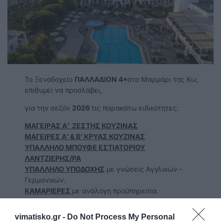
Το Ξενοδοχείο
ΠΑΛΛΑΔΙΟΝ 4*
στο Μαρμάρι της Κω,
επιθυμεί να προσλάβει,
για την σεζόν
2026
τις παρακάτω ειδικότητες:
ΜΑΓΕΙΡ
A
Σ Α’ ΖΕΣΤΗΣ ΚΟΥΖΙΝΑΣ
ΜΑΓΕΙΡΕΣ Α’ & Β’ ΚΡΥΑΣ ΚΟΥΖΙΝΑΣ
ΥΠΑΛΛΗΛΟ ΜΠΟΥΦΕ ΕΣΤΙΑΤΟΡΙΟΥ
ΛΑΝΤΖΙΕΡΗΣ/ΡΑ
ΥΠΑΛΛΗΛΟ ΥΠΟΔΟΧΗΣ
με γνώσεις Αγγλικών –
Γερμανικών.
ΚΑΜΑΡΙΕΡΕΣ
με ανάλογη προϋπηρεσία.
ΣΕΡΒΙΤΟΡΟΙ/ΕΣ
με γνώσεις Αγγλικών( η γνώση
Γερμανικών θα θεωρηθεί επιπλέον προσόν).
vimatisko.gr -
Do Not Process My Personal