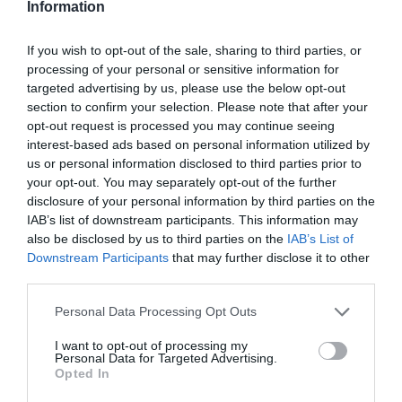
ΒΟΗΘΟΙ ΣΕΡΒΙΤΟΡΩΝ
με γνώσεις Αγγλικών ( η
Information
γνώση Γερμανικών θα θεωρηθεί επιπλέον προσόν).
ΜΠΑΡΜΑΝ
If you wish to opt-out of the sale, sharing to third parties, or
ΒΟΗΘΟ ΜΠΑΡΜΑΝ
processing of your personal or sensitive information for
ΒΟΗΘΟ ΑΠΟΘΗΚΑΡΙΟΥ
targeted advertising by us, please use the below opt-out
ΚΗΠΟΥΡΟ
section to confirm your selection. Please note that after your
Ευχάριστο περιβάλλον εργασίας
opt-out request is processed you may continue seeing
Προοπτική επαγγελματικής εξέλιξης
interest-based ads based on personal information utilized by
Αποστολή βιογραφικών – αιτήσεις ( με πρόσφατη
us or personal information disclosed to third parties prior to
φωτογραφία).
your opt-out. You may separately opt-out of the further
disclosure of your personal information by third parties on the
στο email : manager@hotelpalladiumkos.gr
IAB’s list of downstream participants. This information may
also be disclosed by us to third parties on the
IAB’s List of
ΤΗΛΕΦΩΝΟ ΕΠΙΚΟΙΝΩΝΙΑΣ : 2242041407/8 από
Downstream Participants
that may further disclose it to other
Δευτέρα μέχρι Παρασκευή από 10:00 – 14:00.
third parties.
Personal Data Processing Opt Outs
I want to opt-out of processing my
Personal Data for Targeted Advertising.
PALLADIUM
Opted In
Ιδιώτης