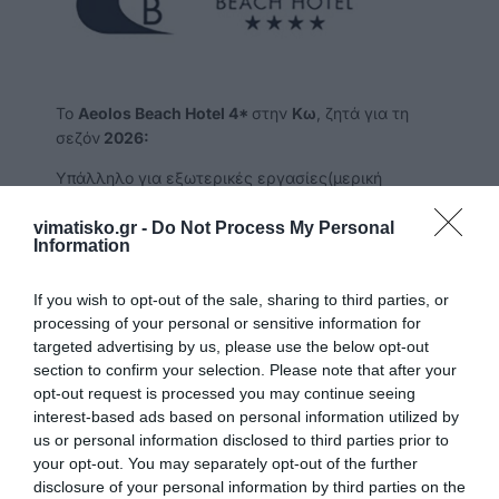
Το
Aeolos Beach Hotel
4*
στην
Κω
, ζητά για τη
σεζόν
2026:
Υπάλληλο για εξωτερικές εργασίες(μερική
απασχόληση)
vimatisko.gr -
Do Not Process My Personal
ΣΑΣ ΠΕΡΙΜΕΝΟΥΜΕ ΣΤΟ ΞΕΝΟΔΟΧΕΙΟ ΝΑ
Information
ΣΥΜΠΛΗΡΩΣΕΤΕ ΑΙΤΗΣΗ Ή ΜΠΟΡΕΙΤΕ ΝΑ
ΣΤΕΙΛΕΤΕ ΤΟ ΒΙΟΓΡΑΦΙΚΟ ΣΑΣ ΣΤΟ
If you wish to opt-out of the sale, sharing to third parties, or
CV@AEOLOSBEACH.COM
processing of your personal or sensitive information for
targeted advertising by us, please use the below opt-out
section to confirm your selection. Please note that after your
opt-out request is processed you may continue seeing
interest-based ads based on personal information utilized by
us or personal information disclosed to third parties prior to
your opt-out. You may separately opt-out of the further
Aeolos Beach Hotel 4*
disclosure of your personal information by third parties on the