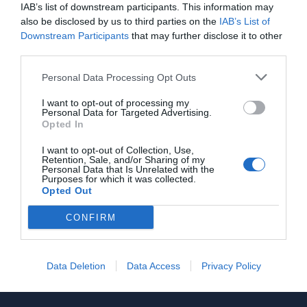
Ιδιώτης
IAB’s list of downstream participants. This information may
also be disclosed by us to third parties on the
IAB’s List of
Downstream Participants
that may further disclose it to other
third parties.
Στείλε μήνυμα
Personal Data Processing Opt Outs
I want to opt-out of processing my
Personal Data for Targeted Advertising.
Opted In
I want to opt-out of Collection, Use,
Retention, Sale, and/or Sharing of my
Γίνε μέλος
Personal Data that Is Unrelated with the
Purposes for which it was collected.
Στείλε την άποψή σου
Opted Out
CONFIRM
Data Deletion
Data Access
Privacy Policy