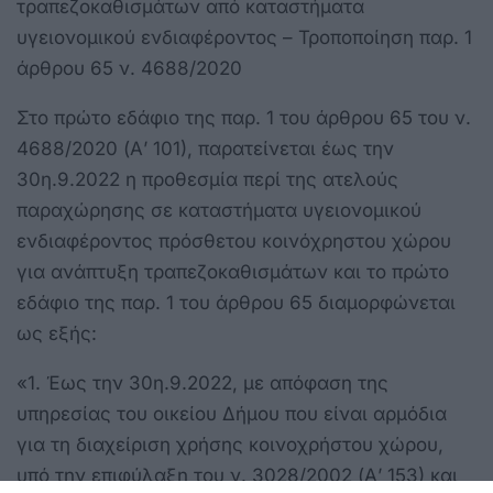
τραπεζοκαθισμάτων από καταστήματα
υγειονομικού ενδιαφέροντος – Τροποποίηση παρ. 1
άρθρου 65 ν. 4688/2020
Στο πρώτο εδάφιο της παρ. 1 του άρθρου 65 του ν.
4688/2020 (Α’ 101), παρατείνεται έως την
30η.9.2022 η προθεσμία περί της ατελούς
παραχώρησης σε καταστήματα υγειονομικού
ενδιαφέροντος πρόσθετου κοινόχρηστου χώρου
για ανάπτυξη τραπεζοκαθισμάτων και το πρώτο
εδάφιο της παρ. 1 του άρθρου 65 διαμορφώνεται
ως εξής:
«1. Έως την 30η.9.2022, με απόφαση της
υπηρεσίας του οικείου Δήμου που είναι αρμόδια
για τη διαχείριση χρήσης κοινοχρήστου χώρου,
υπό την επιφύλαξη του ν. 3028/2002 (Α’ 153) και