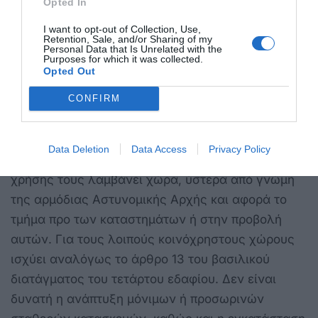
προβλέπονται στην ήδη κατεχόμενη άδεια χρήσης,
Opted In
και πάντως δεν μπορεί να είναι τριπλάσιος από
I want to opt-out of Collection, Use,
Retention, Sale, and/or Sharing of my
την αρχική παραχώρηση. Η αίτηση μπορεί να
Personal Data that Is Unrelated with the
Purposes for which it was collected.
υποβάλλεται ηλεκτρονικά. Προκειμένου περί
Opted Out
πλατειών, στις οποίες προβάλλονται καταστήματα
υγειονομικού ενδιαφέροντος, η πρόσθετη
CONFIRM
παραχώρηση χώρου γίνεται κατ’ εφαρμογή της
παρ. 5 του άρθρου 13 του β.δ. 24.9/20.10.1958 (Α’
Data Deletion
Data Access
Privacy Policy
171). Προκειμένου περί οδών, η παραχώρηση
χρήσης τους λαμβάνει χώρα, ύστερα από γνώμη
της αρμόδιας Αστυνομικής Αρχής και αφορά το
τμήμα προ των καταστημάτων ή στην προβολή
αυτών. Για τους λοιπούς κοινόχρηστους χώρους
ισχύει αναλόγως το άρθρο 13 του βασιλικού
διατάγματος του τετάρτου εδαφίου. Δεν είναι
δυνατή η ανάπτυξη μόνιμων ή προσωρινών