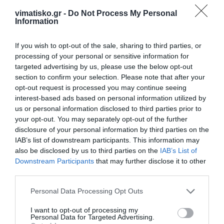
κατά παρέκκλιση κάθε άλλης διάταξης, δύναται
vimatisko.gr -
Do Not Process My Personal
να παραχωρείται ατελώς, πέραν του
Information
αναλογούντος και προβλεπομένου στην άδεια
If you wish to opt-out of the sale, sharing to third parties, or
χρήσης κοινοχρήστου χώρου, πρόσθετος
processing of your personal or sensitive information for
κοινόχρηστος χώρος για ανάπτυξη
targeted advertising by us, please use the below opt-out
τραπεζοκαθισμάτων, ο οποίος μπορεί να
section to confirm your selection. Please note that after your
opt-out request is processed you may continue seeing
εκτείνεται σε κοινόχρηστο χώρο, συνεχόμενο ή
interest-based ads based on personal information utilized by
μη της υφιστάμενης παραχώρησης, ύστερα από
us or personal information disclosed to third parties prior to
αίτηση του ενδιαφερομένου και υπό την
your opt-out. You may separately opt-out of the further
disclosure of your personal information by third parties on the
προϋπόθεση ότι δεν θίγονται δικαιώματα έτερων
IAB’s list of downstream participants. This information may
δικαιούμενων της χρήσης αυτού.
also be disclosed by us to third parties on the
IAB’s List of
Downstream Participants
that may further disclose it to other
Ο παραχωρούμένος χώρος μπορεί να εκτείνεται
third parties.
μέχρι του διπλάσιου του χώρου της αρχικής
Personal Data Processing Opt Outs
παραχώρησης ή να είναι ικανός για την ανάπτυξη
του ίδιου αριθμού τραπεζοκαθισμάτων που
I want to opt-out of processing my
Personal Data for Targeted Advertising.