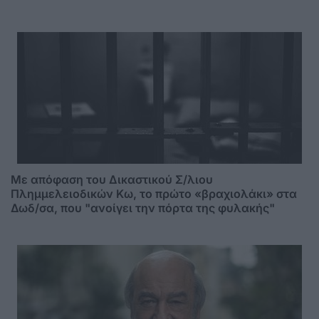
Mε απόφαση του Δικαστικού Σ/λιου
Πλημμελειοδικών Κω, το πρώτο «βραχιολάκι» στα
Δωδ/σα, που "ανοίγει την πόρτα της φυλακής"