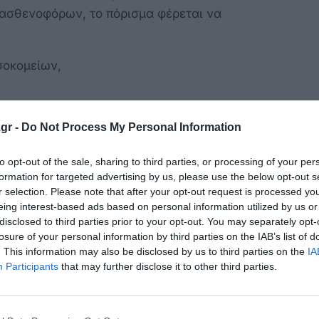
ασθενοφόρων, το πόρισμα φέρεται να
σοκομείων,
gr -
Do Not Process My Personal Information
to opt-out of the sale, sharing to third parties, or processing of your per
formation for targeted advertising by us, please use the below opt-out s
μένες περιπτώσεις έκθεσης σε επαγγελματικό
r selection. Please note that after your opt-out request is processed y
eing interest-based ads based on personal information utilized by us or
disclosed to third parties prior to your opt-out. You may separately opt-
ούνται σήμερα τόσο η Πανελλήνια Ομοσπονδία
losure of your personal information by third parties on the IAB’s list of
είων όσο και ο Πανελλήνιος Σύλλογος
. This information may also be disclosed by us to third parties on the
IA
τας ότι η κυβέρνηση εφαρμόζει μόνο μέρος
Participants
that may further disclose it to other third parties.
οθεραπευτών εξέφρασε έντονη διαμαρτυρία