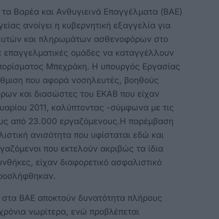
 τα Βαρέα και Ανθυγιεινά Επαγγέλματα (ΒΑΕ)
είας ανοίγει η κυβερνητική εξαγγελία για
ευτών και πληρωμάτων ασθενοφόρων στο
με επαγγελματικές ομάδες να καταγγέλλουν
 πορίσματος Μπεχράκη. Η υπουργός Εργασίας
θμιση που αφορά νοσηλευτές, βοηθούς
ων και διασώστες του ΕΚΑΒ που είχαν
ουαρίου 2011, καλύπτοντας -σύμφωνα με τις
ους από 23.000 εργαζόμενους.Η παρέμβαση
λιστική ανισότητα που υφίσταται εδώ και
ργαζόμενοι που εκτελούν ακριβώς τα ίδια
υνθήκες, είχαν διαφορετικό ασφαλιστικό
προσλήφθηκαν.
ι στα ΒΑΕ αποκτούν δυνατότητα πλήρους
χρόνια νωρίτερα, ενώ προβλέπεται