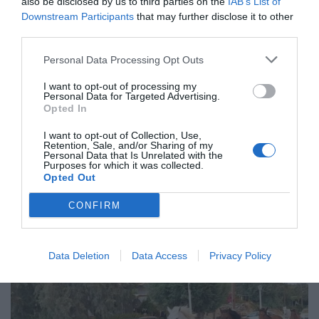
περιοριστούν στο ελάχιστο οι ζημιές από την
also be disclosed by us to third parties on the
IAB’s List of
Downstream Participants
that may further disclose it to other
πυροσβεστική, τους εθελοντές και το προσωπικό.
third parties.
Εν τω μεταξύ, σύμφωνα με πληροφορίες της ΕΡΤ,
Personal Data Processing Opt Outs
επετεύχθη η εκκένωση της Μονής Υψενής και ο
I want to opt-out of processing my
απεγκλωβισμό
πυροσβεστών, στην οποία
Personal Data for Targeted Advertising.
Opted In
παρέμεναν μέχρι τις τρεις το μεσημέρι
εκλωβισμένοι πυροσβέστες μαζί με τον διοικητή
I want to opt-out of Collection, Use,
Retention, Sale, and/or Sharing of my
της Πυροσβεστικής, καθώς προσπαθούσαν να
Personal Data that Is Unrelated with the
Purposes for which it was collected.
πείσουν μοναχούς να εγκαταλείψουν το
Opted Out
Μοναστήρι.
CONFIRM
Data Deletion
Data Access
Privacy Policy