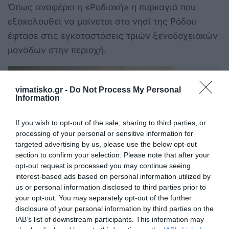
Όπως αναφέρει η «Ροδιακή» η πυρκαγιά που
εξακολουθεί να μαίνεται στο νησί της Ρόδου
έφτασε στις εγκαταστάσεις τριών ξενοδοχειακών
μονάδων στην περιοχή.
vimatisko.gr -
Do Not Process My Personal
Information
If you wish to opt-out of the sale, sharing to third parties, or
processing of your personal or sensitive information for
targeted advertising by us, please use the below opt-out
section to confirm your selection. Please note that after your
opt-out request is processed you may continue seeing
interest-based ads based on personal information utilized by
us or personal information disclosed to third parties prior to
your opt-out. You may separately opt-out of the further
Και τα τρία ξενοδοχεία έχουν εκκενωθεί από
disclosure of your personal information by third parties on the
τουρίστες και γίνονται προσπάθειες να
IAB’s list of downstream participants. This information may