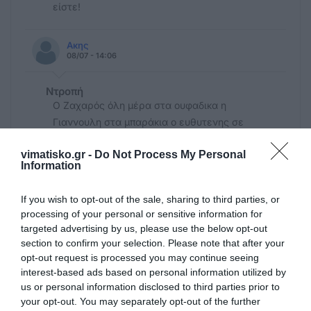
είστε!
Ακης
08/07 - 14:06
Ντροπή
Ο Ζαχαρός όλη μέρα στα ουφαδικα η
Γιαννουλη στα μπαράκια ο ευθυτενης σε
ταξίδια τι αλλο περιμένατε;
vimatisko.gr -
Do Not Process My Personal
Information
miranta
08/07 - 13:35
If you wish to opt-out of the sale, sharing to third parties, or
processing of your personal or sensitive information for
Απορια
targeted advertising by us, please use the below opt-out
Δηλαδή θα λέμε στους πελάτες μας στα
section to confirm your selection. Please note that after your
ξενοδοχεία όταν μας ρωτούν το πρόγραμμα
opt-out request is processed you may continue seeing
των λεωφορείων,να βλέπουν τον καιρό για
interest-based ads based on personal information utilized by
us or personal information disclosed to third parties prior to
να δουν αν έρθει το πλοίο με τα καύσιμα
your opt-out. You may separately opt-out of the further
για να λειτουργήσουν.Ρε πάτε καλά;