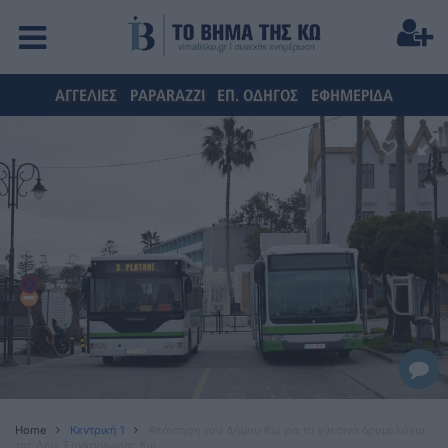
ΑΓΓΕΛΙΕΣ
PAPARAZZI
ΕΠ. ΟΔΗΓΟΣ
ΕΦΗΜΕΡΙΔΑ
Home
Κεντρική 1
Απάντηση του Δήμου Κω για τα χθεσινά δρομολόγια
της Δημ. Συγκοινωνίας Κω