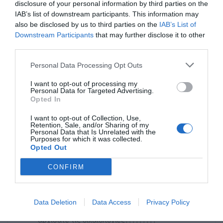
disclosure of your personal information by third parties on the
IAB’s list of downstream participants. This information may
Ανώνυμος
also be disclosed by us to third parties on the
IAB’s List of
08/07 - 11:59
Downstream Participants
that may further disclose it to other
third parties.
Γελοιοιιιιιιι
Personal Data Processing Opt Outs
ΠΟΥ ΕΊΝΑΙ ΟΙ ΦΩΤΟΓΡΑΦΙΕΣ ΤΗΣ
ΓΙΑΝΝΟΥΛΗ ΜΕ ΤΗΝ ΑΝΑΚΟΙΝΩΣΗ Η
I want to opt-out of processing my
ΜΟΝΟ ΑΠΟ ΠΑΝΥΓΥΡΙΑ ΞΕΡΕΙ ΝΑ
Personal Data for Targeted Advertising.
Opted In
ΑΝΕΒΑΖΕΙ ????????? Ο ΕΝΑΕ ΡΊΧΝΕΙ ΣΤΟΝ
ΑΛΛΟ ΤΙΕ ΕΥΘΎΝΕΣ.....ΖΑΧΑΡΕΕΕΕ
I want to opt-out of Collection, Use,
Retention, Sale, and/or Sharing of my
ΑΠΑΝΤΑ ΣΤΗ ΓΙΑΝΝΟΥΛΗ ΝΑ
Personal Data that Is Unrelated with the
ΓΕΛΆΣΟΥΜΕ ΛΙΓΟ
Purposes for which it was collected.
Opted Out
Ανώνυμος
CONFIRM
08/07 - 10:23
Δεν σας κάλυψε η απάντηση
Data Deletion
Data Access
Privacy Policy
της Γιαννούλη της Αντιδημάρχου σας και
αρχίσατε τις δικαιολογίες?????????