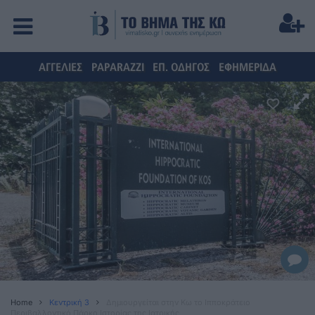
ΑΓΓΕΛΙΕΣ
PAPARAZZI
ΕΠ. ΟΔΗΓΟΣ
ΕΦΗΜΕΡΙΔΑ
Home
Κεντρική 3
Δημιουργείται στην Κω το Ιπποκράτειο
Περιβαλλοντικό Πάρκο Ιστορίας της Ιατρικής