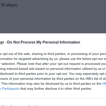
 15 έδρες
στορικά χαμηλά, ενώ ο «κανένας» ως απάντηση
gr -
Do Not Process My Personal Information
ρωθυπουργού καταγράφει το εντυπωσιακό
ποίησης των πολιτών από το πολιτικό
to opt-out of the sale, sharing to third parties, or processing of your per
formation for targeted advertising by us, please use the below opt-out s
r selection. Please note that after your opt-out request is processed y
eing interest-based ads based on personal information utilized by us or
disclosed to third parties prior to your opt-out. You may separately opt-
ν στη ΔΕΘ
losure of your personal information by third parties on the IAB’s list of
. This information may also be disclosed by us to third parties on the
IA
ρνηση φαίνεται να πέτυχε τον πρώτο στόχο των
Participants
that may further disclose it to other third parties.
ν δηλώνει ότι «κάποιο μέτρο τους αφορά
από τη συνολική εκλογική επιρροή της ΝΔ.