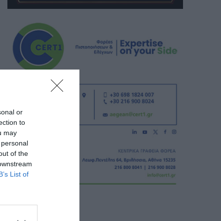
sonal or
ection to
ou may
 personal
out of the
 downstream
B’s List of