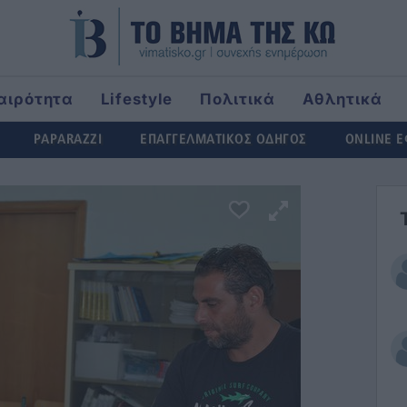
αιρότητα
Lifestyle
Πολιτικά
Αθλητικά
rld
PAPARAZZI
ΕΠΑΓΓΕΛΜΑΤΙΚΟΣ ΟΔΗΓΟΣ
ONLINE 