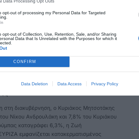
l Data Processing Opt Outs
ης.
to opt-out of processing my Personal Data for Targeted
ι δύσπιστη: μόνο το 22% δηλώνει
ing.
In
ώ το 77% εκφράζει δυσαρέσκεια.
o opt-out of Collection, Use, Retention, Sale, and/or Sharing
ersonal Data that Is Unrelated with the Purposes for which it
λίτες αναδεικνύουν τις αγορές στο σούπερ
lected.
Out
μούς ενέργειας (31%) ως βασικότερα
 κυβέρνηση είναι σαφές: οι εξαγγελίες
CONFIRM
χι στη ρητορική.
Data Deletion
Data Access
Privacy Policy
γός
η στη διακυβέρνηση, ο Κυριάκος Μητσοτάκης
 του Νίκου Ανδρουλάκη και 7,8% του Κυριάκου
ούμπας καταγράφει 6,3%, η Ζωή
ΥΡΙΖΑ εμφανίζεται κατακερματισμένος