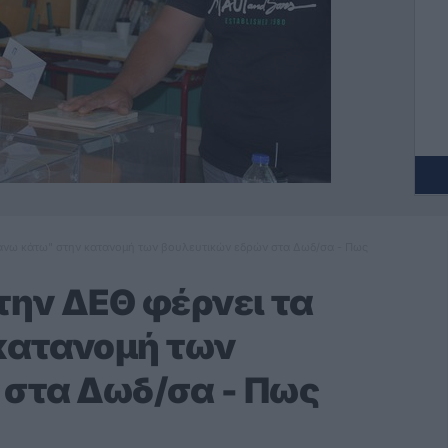
άνω κάτω" στην κατανομή των βουλευτικών εδρών στα Δωδ/σα - Πως
ην ΔΕΘ φέρνει τα
κατανομή των
 στα Δωδ/σα - Πως