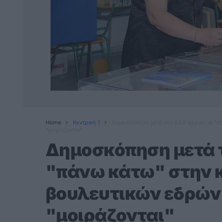
Home
Κεντρική 1
Δημοσκόπηση μετά την ΔΕΘ φέρνει τα "π
"μοιράζονται"
Δημοσκόπηση μετά τ
"πάνω κάτω" στην 
βουλευτικών εδρών
"μοιράζονται"