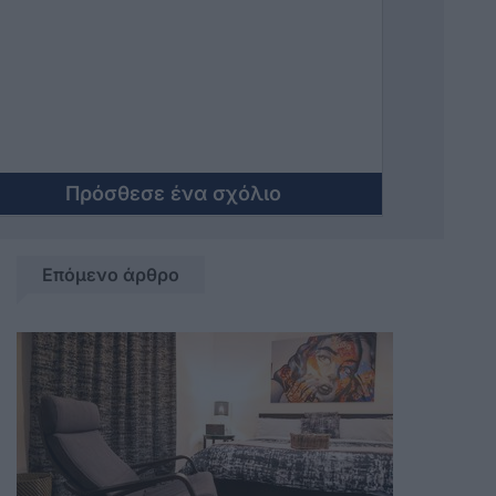
ζητουμενο ειναι ποιοι βουλευτες θα
βγουν. Θα γινει σφαγη.
Πρόσθεσε ένα σχόλιο
Επόμενο άρθρο