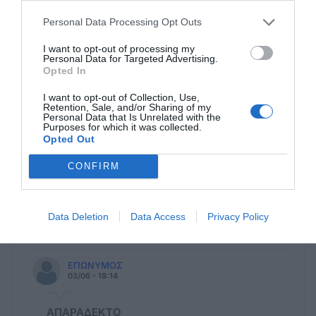
04/06 - 13:28
Personal Data Processing Opt Outs
Ανοησία???
I want to opt-out of processing my
Κύριοι εκεί είσθαι ο ένας πάνω στον άλλον
Personal Data for Targeted Advertising.
Opted In
δίπλα, κάτω, πάνω, μέσα στον άλλον!!!Δεν
το καταλαβαίνετε ότι δεν μπορεί να
I want to opt-out of Collection, Use,
Retention, Sale, and/or Sharing of my
λειτουργήσει θετικά αιώνιος!!!
Personal Data that Is Unrelated with the
Purposes for which it was collected.
Opted Out
Ανώνυμος
03/06 - 19:14
CONFIRM
Ελλείψεις
στον φωτισμό παντού λακκούβες... αντε
Data Deletion
Data Access
Privacy Policy
καλέ μια χαρά είναι όλα
ΕΠΩΝΥΜΟΣ
03/06 - 18:14
ΑΠΑΡΑΔΕΚΤΟ