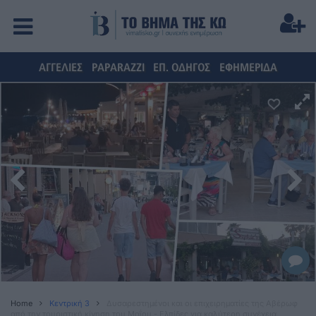
ΑΓΓΕΛΙΕΣ
PAPARAZZI
ΕΠ. ΟΔΗΓΟΣ
ΕΦΗΜΕΡΙΔΑ
Home
Κεντρική 3
Δυσαρεστημένοι και οι επιχειρηματίες της Αβέρωφ
από την τουριστική κίνηση του Μαΐου - Ελπίδες για καλύτερη συνέχεια