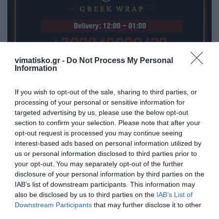
vimatisko.gr -
Do Not Process My Personal
Information
If you wish to opt-out of the sale, sharing to third parties, or
processing of your personal or sensitive information for
targeted advertising by us, please use the below opt-out
section to confirm your selection. Please note that after your
opt-out request is processed you may continue seeing
Η ανωνυμία είναι το καλύτερο κρησφύγετο δειλίας και
interest-based ads based on personal information utilized by
χυδαιότητας!
us or personal information disclosed to third parties prior to
your opt-out. You may separately opt-out of the further
disclosure of your personal information by third parties on the
Σχόλια 3
IAB’s list of downstream participants. This information may
also be disclosed by us to third parties on the
IAB’s List of
Downstream Participants
that may further disclose it to other
third parties.
Ανώνυμος