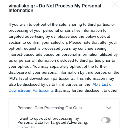
vimatisko.gr -
Do Not Process My Personal
Εξαιρετικός!
Information
Πολλά συγχαρητήρια! ο κ. Βολακάκης είναι
εξαιρετικός χειρουργός και πάνω απ' όλα
If you wish to opt-out of the sale, sharing to third parties, or
άνθρωπος!
processing of your personal or sensitive information for
targeted advertising by us, please use the below opt-out
Β.Π
section to confirm your selection. Please note that after your
25/10 - 21:25
opt-out request is processed you may continue seeing
interest-based ads based on personal information utilized by
us or personal information disclosed to third parties prior to
Νοσοκομειο
your opt-out. You may separately opt-out of the further
Ένα μεγάλο μπράβο στον κ . Φανιο!!!!Από
disclosure of your personal information by third parties on the
τότε που ανέλαβε την διοίκηση του
IAB’s list of downstream participants. This information may
νοσοκομείου μας προσπαθεί συνέχεια για
also be disclosed by us to third parties on the
IAB’s List of
το καλύτερο!!!!Πολλά συγχαρητήρια κ.
Downstream Participants
that may further disclose it to other
Φανιε!!!Καλή συνέχεια δύο δύσκολο έργο
third parties.
σας!!!!
Personal Data Processing Opt Outs
I want to opt-out of processing my
Personal Data for Targeted Advertising.
Opted In