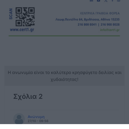
Η ανωνυμία είναι το καλύτερο κρησφύγετο δειλίας και
χυδαιότητας!
Σχόλια 2
Ανώνυμη
27/10 - 09:56