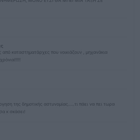
ΝΗΜΕΡΩΣΗ, ΜΟΝΟ ΕΤΣΙ ΘΑ ΜΠΕΙ ΜΙΑ ΤΑΞΗ ΣΕ
ες
ς από καταστηματάρχες που νοικιάζουν , μηχανάκια
όνια!!!!!
ηση της δημοτικής αστυνομίας.....τι πάει να πει τωρα
σα κ σκάσει!