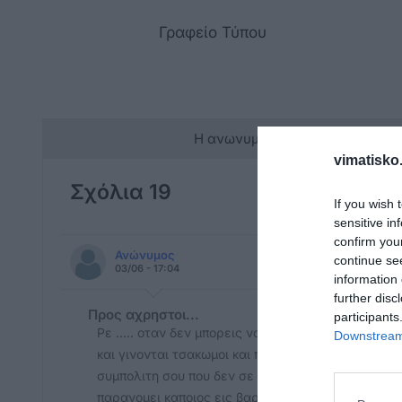
Γραφείο Τύπου
Η ανωνυμία είναι το καλύτερο 
vimatisko.
Σχόλια 19
If you wish 
sensitive in
confirm you
Ανώνυμος
continue se
03/06 - 17:04
information 
further disc
Προς αχρηστοι...
participants
Ρε ..... οταν δεν μπορεις να μπεις σπιτι σου οτα
Downstream 
και γινονται τσακωμοι και πρεπει να τους ανεχεσαι 
συμπολιτη σου που δεν σε σεβεται να κανει οτι θε
παρανομει καποιος εις βαρος σου και δεν σε αφην