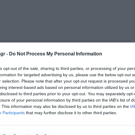
κρησφύγετο δειλίας και χυδαιότητας!
gr -
Do Not Process My Personal Information
to opt-out of the sale, sharing to third parties, or processing of your per
formation for targeted advertising by us, please use the below opt-out s
r selection. Please note that after your opt-out request is processed y
eing interest-based ads based on personal information utilized by us or
disclosed to third parties prior to your opt-out. You may separately opt-
losure of your personal information by third parties on the IAB’s list of
. This information may also be disclosed by us to third parties on the
IA
ν τρακαρουν αυτοκινητα πανω στις ομπρελλες καθε μερα
Participants
that may further disclose it to other third parties.
καθημερινα κατσε εσυ και κανε τον ....... και ασε τον
λει ...ΟΙ ΝΟΜΟΙ ΕΙΝΑΙ ΙΔΙΟΙ ΓΙΑ ΟΛΟΥΣ το να
ει να ζησεις στο μερος σου ειναι υποχρεωση σου να