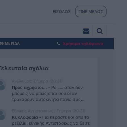
ΕΙΣΟΔΟΣ
ΓΙΝΕ ΜΕΛΟΣ
ΕΦΗΜΕΡΙΔΑ
Χρήσιμα τηλέφωνα
Τελευταία σχόλια
Ανώνυμος: Σήμερα (20:31)
Προς αχρηστοι...
-
Ρε ..... οταν δεν
μπορεις να μπεις σπιτι σου οταν
τρακαρουν αυτοκινητα πανω στις
ομπρελλες καθε μερα και γινονται
Εθνικής Αντιστάσεως : Σήμερα (20:31)
τσακωμοι και πρεπει να τους ανεχεσαι
καθημερινα κατσε εσυ και κανε τον
Κυκλοφορία
-
Για περαστε και απο το
....... και ασε τον συμπολιτη σου που
ρεζιλίκι εθνικής Αντιστάσεως να δειτε