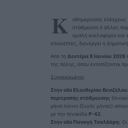
Κ
αθημερινούς ελέγχους 
στάθμευση ή άλλες παρ
ομαλή κυκλοφορία και 
επισκέπτες, διενεργεί η Δημοτικ
Από τη
Δευτέρα 8 Ιουνίου 2026
θ
της πόλης, όπου εντοπίζονται π
Συγκεκριμένα:
Στην οδό Ελευθερίου Βενιζέλου
περιτροπής στάθμευσης
(πινακί
μήνα Ιούνιο (ζυγός μήνας) απαγ
με την πινακίδα
Ρ-42
.
Στην οδό Παναγή Τσαλδάρη:
Οι