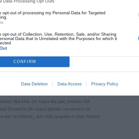
l Data Processing Opt Outs
to opt-out of processing my Personal Data for Targeted
ing.
In
o opt-out of Collection, Use, Retention, Sale, and/or Sharing
ersonal Data that Is Unrelated with the Purposes for which it
lected.
Out
εως να δειτε που δεν μπορεις να περάσεις αυτοκίνητο
τα κολωνακια που υπαρχουν.
CONFIRM
Data Deletion
Data Access
Privacy Policy
ανός! Καί είπε ότι τώρα θα μας οτκάνει DA
νοι! Εννοείτε ότι τώρα πρέπει να κάνουν τα
ο και το τίποτα!,, Δεν σάς χωράει ο νους πλέον!