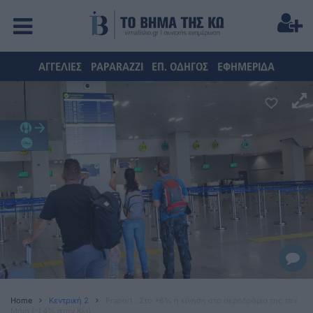
ΑΓΓΕΛΙΕΣ
PAPARAZZI
ΕΠ. ΟΔΗΓΟΣ
ΕΦΗΜΕΡΙΔΑ
Home
Κεντρική 2
Fraport : Στο +6% η κίνηση στα αεροδρόμια της τον
Μάιο (-1,4% στην Κω)