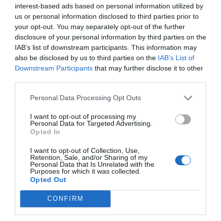
interest-based ads based on personal information utilized by
us or personal information disclosed to third parties prior to
your opt-out. You may separately opt-out of the further
disclosure of your personal information by third parties on the
Η ανωνυμία είναι το καλύτερο κρησφύγετο δειλίας και
IAB’s list of downstream participants. This information may
χυδαιότητας!
also be disclosed by us to third parties on the
IAB’s List of
Downstream Participants
that may further disclose it to other
third parties.
Σχόλια 1
Personal Data Processing Opt Outs
I want to opt-out of processing my
Ανώνυμος
Personal Data for Targeted Advertising.
13/06 - 18:09
Opted In
Ουδέν κρυπτόν υπό τον ηλιο
I want to opt-out of Collection, Use,
Retention, Sale, and/or Sharing of my
Όταν πέρυσι το τοπικό πολιτικό προσωπικό
Personal Data that Is Unrelated with the
Purposes for which it was collected.
σύσσωμο επιδοτουσε την ανομία νόμιζε ότι
Opted Out
θα πέρναγε κάτω από τά ραντάρ τών
επισκεπτών Έλα όμως που ο επισκέπτης
CONFIRM
θέλει ένα ήρεμο και ασφαλές περιβάλλον
για τις διακοπές του