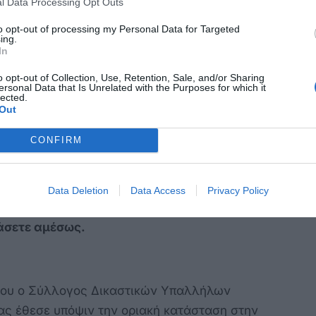
l Data Processing Opt Outs
to opt-out of processing my Personal Data for Targeted
σεων με ειδική μέριμνα για τις νησιωτικές
ing.
In
ση κινήτρων παραμονής υπαλλήλων, ώστε να
ργία των υπηρεσιών;
o opt-out of Collection, Use, Retention, Sale, and/or Sharing
ersonal Data that Is Unrelated with the Purposes for which it
lected.
Out
 κ. Γεώργιο Φλωρίδη.
CONFIRM
ταμένη υποστελέχωση των δικαστικών
υ Πρωτοδικείου Κω καθιστά αδύνατη την
Data Deletion
Data Access
Privacy Policy
ίων και την απόδοση της ίδιας της
ράσετε αμέσως.
του ο Σύλλογος Δικαστικών Υπαλλήλων
ας έθεσε υπόψιν την οριακή κατάσταση στην