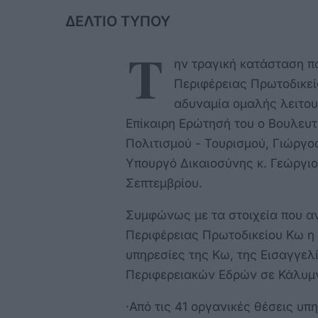
ΔΕΛΤΙΟ ΤΥΠΟΥ
Τ
ην τραγική κατάσταση πο
Περιφέρειας Πρωτοδικεί
αδυναμία ομαλής λειτου
Επίκαιρη Ερώτησή του ο Βουλευ
Πολιτισμού - Τουρισμού, Γιώργο
Υπουργό Δικαιοσύνης κ. Γεώργιο
Σεπτεμβρίου.
Συμφώνως με τα στοιχεία που 
Περιφέρειας Πρωτοδικείου Κω η 
υπηρεσίες της Κω, της Εισαγγε
Περιφερειακών Εδρών σε Κάλυμνο
·Από τις 41 οργανικές θέσεις υ