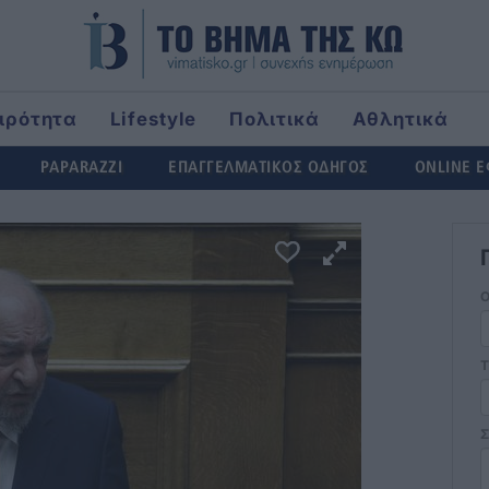
ιρότητα
Lifestyle
Πολιτικά
Αθλητικά
ld
PAPARAZZI
ΕΠΑΓΓΕΛΜΑΤΙΚΟΣ ΟΔΗΓΟΣ
ONLINE 
Τ
Σ