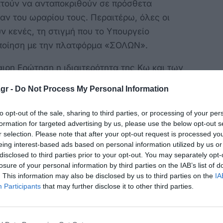
ατούν να ανταποκριθούν σε πρόσθετα
αν του ωραρίου τους. Περαιτέρω, όλες οι
 κενές, τη στιγμή που το Υπουργείο
ποίηση με την πλατφόρμα «ΣΟΛΩΝ».
ιρη Ερώτηση η ιδιαιτερότητα της Κω και των
 θέσης, τουριστικού φόρτου,
gr -
Do Not Process My Personal Information
 της λειτουργίας σωφρονιστικών και
 την κατάσταση ακόμη πιο κρίσιμη. Η έλλειψη
to opt-out of the sale, sharing to third parties, or processing of your per
υργία των θεσμών και πλήττει καίρια την
formation for targeted advertising by us, please use the below opt-out s
r selection. Please note that after your opt-out request is processed y
καιοσύνη.
eing interest-based ads based on personal information utilized by us or
disclosed to third parties prior to your opt-out. You may separately opt-
ΠΑΣΟΚ Γιώργος Νικητιάδης ερωτά τον
losure of your personal information by third parties on the IAB’s list of
 Φλωρίδη:
. This information may also be disclosed by us to third parties on the
IA
Participants
that may further disclose it to other third parties.
 λάβει για την ενίσχυση με δικαστικούς
ω, της Εισαγγελίας και των Περιφερειακών