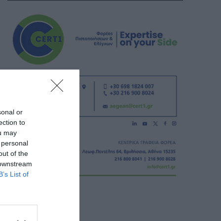
sonal or
ection to
ou may
 personal
out of the
 downstream
B’s List of