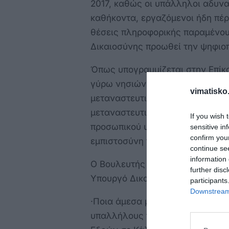
2017, καθώς οι υπάλληλοι αδυν
καθήκοντα, εργαζόμενοι ήδη πέρ
θέσεις πληροφορικής παραμένουν
Δικαιοσύνης προωθεί την ψηφιο
Όπως υπογραμμίζεται στην Επίκα
γύρω νησιών, λόγω γεωγραφικής
vimatisko.
μεταναστευτικών ροών, αλλά και
μεταναστευτικών δομών, καθιστά
If you wish 
προσωπικού υπονομεύει τη λειτο
sensitive in
confirm you
εμπιστοσύνη των πολιτών στη Δι
continue se
information 
Ο Βουλευτής Δωδεκανήσου του 
further disc
Υπουργό Δικαιοσύνης κ. Γιώργο
participants
Downstream 
·Ποια άμεσα μέτρα προτίθεται να
υπαλλήλους του Πρωτοδικείου Κ