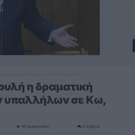
λλειψη δικαστικών υπαλλήλων σε Κω, Κάλυμνο, Λέρο
Βουλή η δραματική
ν υπαλλήλων σε Κω,
90
Εμφανίσεις
0
Σχόλια