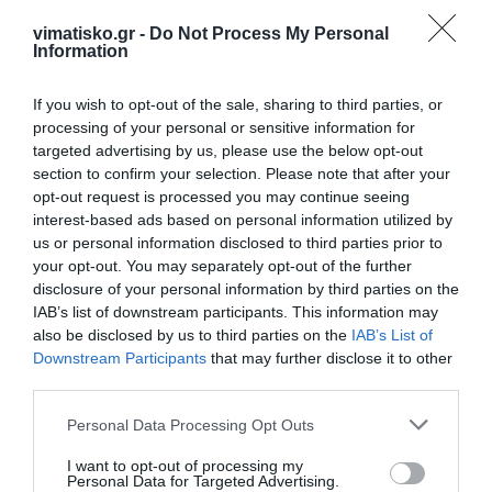
Με ειλικρίνεια και σεβασμό στο θεσμική υπόσταση
vimatisko.gr -
Do Not Process My Personal
Information
του δήμου Κω.
If you wish to opt-out of the sale, sharing to third parties, or
processing of your personal or sensitive information for
targeted advertising by us, please use the below opt-out
Αυτό που οφείλουμε ξεκάθαρα απέναντι στους
section to confirm your selection. Please note that after your
συμπατριώτες μας είναι πως πρέπει να
opt-out request is processed you may continue seeing
στεκόμαστε με ειλικρίνεια και συνέπεια λόγου.
interest-based ads based on personal information utilized by
us or personal information disclosed to third parties prior to
Να υπερασπιζόμαστε χωρίς εκπτώσεις και
your opt-out. You may separately opt-out of the further
disclosure of your personal information by third parties on the
αστερίσκους τα συμφέροντα τους.
IAB’s list of downstream participants. This information may
also be disclosed by us to third parties on the
IAB’s List of
Δεν ζητούμε τίποτα περισσότερο αλλά και τίποτα
Downstream Participants
that may further disclose it to other
λιγότερο από αυτά που αναλογούν στην Κω.
third parties.
Personal Data Processing Opt Outs
I want to opt-out of processing my
Γραφείο Τύπου
Personal Data for Targeted Advertising.