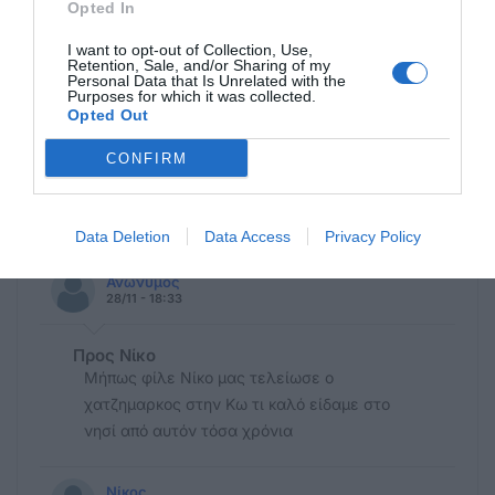
Opted In
I want to opt-out of Collection, Use,
Retention, Sale, and/or Sharing of my
Personal Data that Is Unrelated with the
Purposes for which it was collected.
Η ανωνυμία είναι το καλύτερο κρησφύγετο δειλίας και
Opted Out
χυδαιότητας!
CONFIRM
Σχόλια 9
Data Deletion
Data Access
Privacy Policy
Ανώνυμος
28/11 - 18:33
Προς Νίκο
Μήπως φίλε Νίκο μας τελείωσε ο
χατζημαρκος στην Κω τι καλό είδαμε στο
νησί από αυτόν τόσα χρόνια
Νίκος