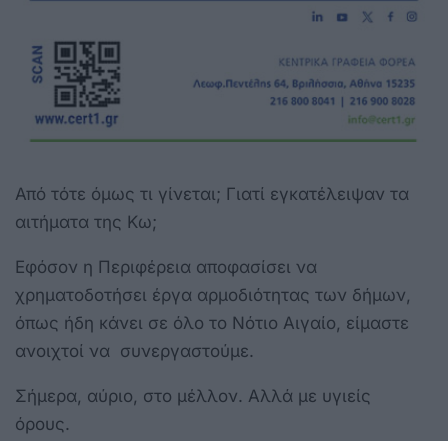
Από τότε όμως τι γίνεται; Γιατί εγκατέλειψαν τα
αιτήματα της Κω;
Εφόσον η Περιφέρεια αποφασίσει να
χρηματοδοτήσει έργα αρμοδιότητας των δήμων,
όπως ήδη κάνει σε όλο το Νότιο Αιγαίο, είμαστε
ανοιχτοί να συνεργαστούμε.
Σήμερα, αύριο, στο μέλλον. Αλλά με υγιείς
όρους.