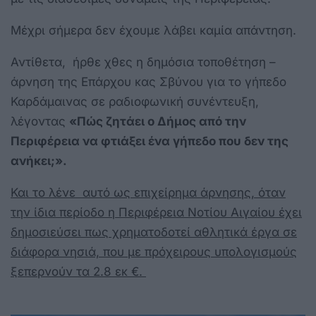
Μέχρι σήμερα δεν έχουμε λάβει καμία απάντηση.
Αντίθετα, ήρθε χθες η δημόσια τοποθέτηση –
άρνηση της Επάρχου κας Σβύνου για το γήπεδο
Καρδάμαινας σε ραδιοφωνική συνέντευξη,
λέγοντας
«Πώς ζητάει ο Δήμος από την
Περιφέρεια να φτιάξει ένα γήπεδο που δεν της
ανήκει;».
Και το λένε αυτό ως επιχείρημα άρνησης, όταν
την ίδια περίοδο η Περιφέρεια Νοτίου Αιγαίου έχει
δημοσιεύσει πως χρηματοδοτεί αθλητικά έργα σε
διάφορα νησιά, που με πρόχειρους υπολογισμούς
ξεπερνούν τα 2.8 εκ €.