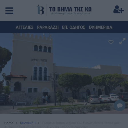
ΑΓΓΕΛΙΕΣ
PAPARAZZI
ΕΠ. ΟΔΗΓΟΣ
ΕΦΗΜΕΡΙΔΑ
Home
Κεντρική 1
Γραφείο Τύπου Δήμου Κω: Η Κως είναι ο τόπος μας!
Αυτόν πρέπει να υπηρετούμε και να υπερασπιζόμαστε!