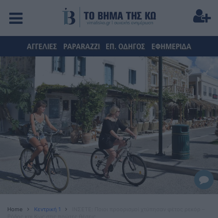
ΑΓΓΕΛΙΕΣ
PAPARAZZI
ΕΠ. ΟΔΗΓΟΣ
ΕΦΗΜΕΡΙΔΑ
Home
Κεντρική 1
ΙΝΣΕΤΕ: Ποιοι προορισμοί χτύπησαν φέτος ρεκόρ –
Ρόδος και Κως στις πρώτες θέσεις