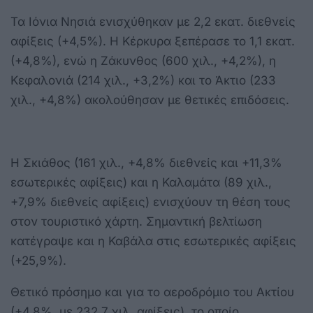
Τα Ιόνια Νησιά ενισχύθηκαν με 2,2 εκατ. διεθνείς
αφίξεις (+4,5%). Η Κέρκυρα ξεπέρασε το 1,1 εκατ.
(+4,8%), ενώ η Ζάκυνθος (600 χιλ., +4,2%), η
Κεφαλονιά (214 χιλ., +3,2%) και το Άκτιο (233
χιλ., +4,8%) ακολούθησαν με θετικές επιδόσεις.
Η Σκιάθος (161 χιλ., +4,8% διεθνείς και +11,3%
εσωτερικές αφίξεις) και η Καλαμάτα (89 χιλ.,
+7,9% διεθνείς αφίξεις) ενισχύουν τη θέση τους
στον τουριστικό χάρτη. Σημαντική βελτίωση
κατέγραψε και η Καβάλα στις εσωτερικές αφίξεις
(+25,9%).
Θετικό πρόσημο και για το αεροδρόμιο του Ακτίου
(+4,8%, με 232,7 χιλ. αφίξεις), το οποίο