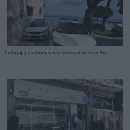
Σύλληψη ημεδαπών για ναρκωτικά στην Κω