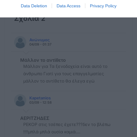
χυδαιότητας!
Data Deletion
Data Access
Privacy Policy
Σχόλια 2
Ανώνυμος
04/09 - 01:37
Μάλλον το αντίθετο
Μάλλον για Τα ξενοδοχεία είναι αυτό το
άνθρωπο Γιατί για τους επαγγελματίες
μάλλον το αντίθετο θα έλεγα εγώ
Kapetanios
03/09 - 12:58
ΑΕΡΙΤΖΗΔΕΣ
ΡΕΚΟΡ στις τσέπες έχετε???δεν το βλέπω
!!!!μπλά μπλά ουσία καμιά....