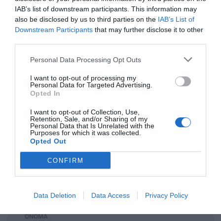
IAB’s list of downstream participants. This information may
Ανώνυμος
also be disclosed by us to third parties on the
IAB’s List of
23/09 - 19:40
Downstream Participants
that may further disclose it to other
third parties.
Ουστ
Personal Data Processing Opt Outs
Α ρε κοπρόσκυλα οι "δικοί" μας!
I want to opt-out of processing my
Personal Data for Targeted Advertising.
Ανώνυμος
Opted In
23/09 - 19:27
I want to opt-out of Collection, Use,
Retention, Sale, and/or Sharing of my
Επιτέλους
Personal Data that Is Unrelated with the
Μια σοβαρή εταιρεία να κάνει σοβαρή
Purposes for which it was collected.
Opted Out
δουλειά γιατί περιβάλλον και το νησί μας…
CONFIRM
Πρόσθεσε ένα σχόλιο
Data Deletion
Data Access
Privacy Policy
ΟΝΟΜΑ