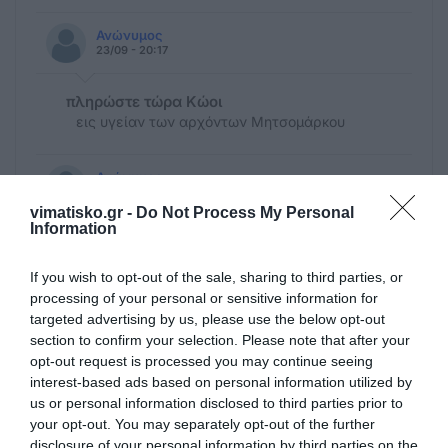
Ανώνυμος
23/09 - 20:17
πληρώστε τώρα Κώοι
εις υγείαν των αρχόντων Μητσομάρκου
Ανώνυμος
23/09 - 19:50
vimatisko.gr -
Do Not Process My Personal
Information
Kambourakis
O xytas leitoyrgise os antipiriki zoni xaxaxa
If you wish to opt-out of the sale, sharing to third parties, or
processing of your personal or sensitive information for
targeted advertising by us, please use the below opt-out
Ανώνυμος
23/09 - 19:49
section to confirm your selection. Please note that after your
opt-out request is processed you may continue seeing
interest-based ads based on personal information utilized by
Δήμος
us or personal information disclosed to third parties prior to
Ο δημοσκΩ κατέστρεψε τοΧΥΤΑ.. Μπράβο
your opt-out. You may separately opt-out of the further
sto Xatzimarko
disclosure of your personal information by third parties on the