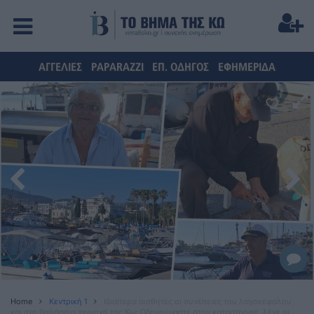
ΑΓΓΕΛΙΕΣ
PAPARAZZI
ΕΠ. ΟΔΗΓΟΣ
ΕΦΗΜΕΡΙΔΑ
Home
Κεντρική 1
Ιδιαίτερα αισθητές οι συνέπειες του λαγοκέφαλου
και στη θαλάσσια περιοχή της Κω: Οδηγούμαστε στην καταστροφή, λένε οι