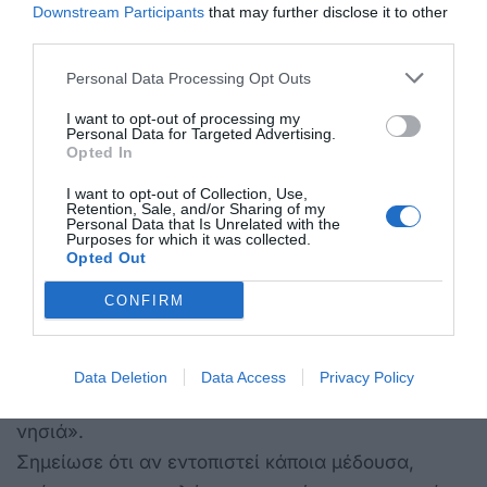
Downstream Participants
that may further disclose it to other
υπέδειξε την εντατική αλίευσή τους. Χαρακτήρισε
third parties.
ως εξαιρετικά θετικά μέτρα τόσο την οικονομική
επιδότηση των ψαράδων ανά κιλό που
Personal Data Processing Opt Outs
ανακοινώθηκε από την πολιτεία, όσο και τον
I want to opt-out of processing my
Personal Data for Targeted Advertising.
πανελλήνιο διαγωνισμό για ερασιτέχνες αλιείς,
Opted In
επισημαίνοντας ωστόσο ότι απαιτείται τεράστια
I want to opt-out of Collection, Use,
προσοχή από τους ψαράδες κατά τη διαχείριση και
Retention, Sale, and/or Sharing of my
Personal Data that Is Unrelated with the
την απόρριψη του ψαριού μετά την αλίευση.
Purposes for which it was collected.
Opted Out
«Καθαρή» από μωβ μέδουσες η Κως
CONFIRM
Τέλος, ερωτηθείς για ένα άλλο θέμα που
απασχολεί έντονα την επικαιρότητα τις μωβ
μέδουσες, ο κ. Φανουρίου ήταν κατηγορηματικός.
Data Deletion
Data Access
Privacy Policy
«Δεν έχουμε μωβ μέδουσες στην Κω και στα γύρω
νησιά».
Σημείωσε ότι αν εντοπιστεί κάποια μέδουσα,