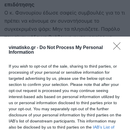
επιδότησης
Ο κ. Φανουρίου έδωσε σαφείς συμβουλές για το τι
πρέπει να κάνουμε αν συναντήσουμε το
συγκεκριμένο ψάρι: Μην τα πλησιάζετε. Παρόλο
που είναι μόδα να βγάζουμε φωτογραφίες με
περίεργα θαλάσσια είδη, δεν πρέπει να τα
vimatisko.gr -
Do Not Process My Personal
Information
πλησιάζουμε, καθώς μπορεί να επιτεθούν και να
προκαλέσουν βαθιά πληγή.
If you wish to opt-out of the sale, sharing to third parties, or
Σε περίπτωση δαγκώματος.
processing of your personal or sensitive information for
Εάν κάποιος δεχθεί δάγκωμα δεν διατρέχει
targeted advertising by us, please use the below opt-out
section to confirm your selection. Please note that after your
κίνδυνο θανάτου από δηλητήριο αλλά πρέπει να
opt-out request is processed you may continue seeing
μεταβεί αμέσως στο νοσοκομείο ή στην
interest-based ads based on personal information utilized by
πλησιέστερη δομή υγείας για την παροχή των
us or personal information disclosed to third parties prior to
your opt-out. You may separately opt-out of the further
πρώτων βοηθειών και τη φροντίδα της πληγής.
disclosure of your personal information by third parties on the
Ως μοναδικό «όπλο» αντιμετώπισης του
IAB’s list of downstream participants. This information may
φαινομένου στην παρούσα φάση, ο καθηγητής
also be disclosed by us to third parties on the
IAB’s List of