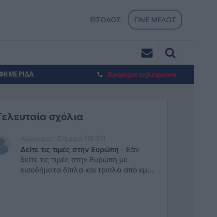
ΕΙΣΟΔΟΣ
ΓΙΝΕ ΜΕΛΟΣ
ΕΦΗΜΕΡΙΔΑ
Χρήσιμα τηλέφωνα
Τελευταία σχόλια
Ανώνυμος: Σήμερα (16:31)
Δείτε τις τιμές στην Ευρώπη
-
Εάν
δείτε τις τιμές στην Ευρώπη με
εισοδήματα δίπλα και τριπλά από εμάς
θα κλάψετε… Ακόμη και στην Ελβετία
τα σούπερ μάρκετ είναι φθηνότερα .
Είμαστε για λύπηση…