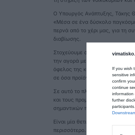
τη στήριξη των νοικοκυριών και
O Υπουργός Ανάπτυξης, Τάκης Θ
«Μέσα σε ένα δύσκολο παγκόσμιο
περνά από το χέρι μας, για τη σ
διαβίωσης.
Στοχεύουμε στην διασφάλιση υγ
vimatisko.
την αγορά με κάθε νόμιμο τρόπο
If you wish 
όφελος της κοινωνίας και ιδιαίτ
sensitive in
σε όσα προϊόντα αυτό είναι εφικ
confirm you
continue se
Σε αυτό το πλαίσιο, σήμερα ανα
information 
και τους προμηθευτές μεσοσταθ
further disc
participants
σημαντικών προϊόντων.
Downstream 
Είναι μία θετική και αναγκαία 
περισσότερο. Λεπτομέρειες θα δ