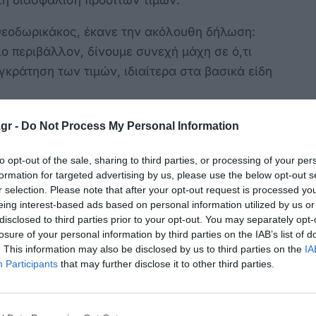
 τη διασφάλιση προσιτών τιμών.
εοδωρικάκος, έκανε την ακόλουθη δήλωση:
 περιβάλλον, δίνουμε συνεχή μάχη σε ό,τι
υγκράτηση των τιμών, ιδιαίτερα στα βασικά είδη
ιούς ανταγωνισμού και ταυτόχρονα πιέζουμε
gr -
Do Not Process My Personal Information
 να μειώσει το μεσοσταθμικό της κέρδος, προς
to opt-out of the sale, sharing to third parties, or processing of your per
ερα όσων δοκιμάζονται. Μειώνοντας τις τιμές
formation for targeted advertising by us, please use the below opt-out s
τό.
r selection. Please note that after your opt-out request is processed y
eing interest-based ads based on personal information utilized by us or
κοινώνεται από τις αλυσίδες του λιανεμπορίου
disclosed to third parties prior to your opt-out. You may separately opt-
μική μείωση 8% σε πάνω από 2.000 κωδικούς
losure of your personal information by third parties on the IAB’s list of
. This information may also be disclosed by us to third parties on the
IA
Participants
that may further disclose it to other third parties.
πρωτοβουλία, που θέλουμε να επεκταθεί ακόμα
ώσουν οι εκπρόσωποι των σούπερ μάρκετ.