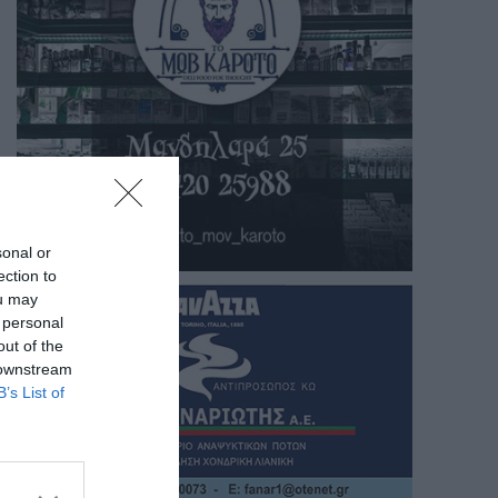
sonal or
ection to
ou may
 personal
out of the
 downstream
B’s List of