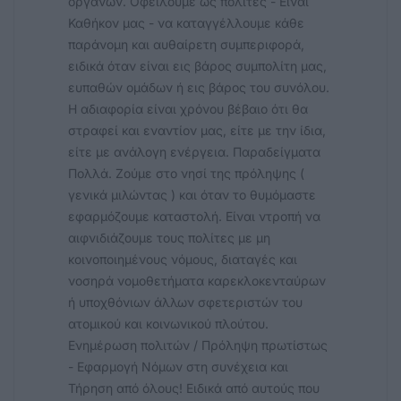
οργάνων. Οφείλουμε ως πολίτες - Είναι
Καθήκον μας - να καταγγέλλουμε κάθε
παράνομη και αυθαίρετη συμπεριφορά,
ειδικά όταν είναι εις βάρος συμπολίτη μας,
ευπαθών ομάδων ή εις βάρος του συνόλου.
Η αδιαφορία είναι χρόνου βέβαιο ότι θα
στραφεί και εναντίον μας, είτε με την ίδια,
είτε με ανάλογη ενέργεια. Παραδείγματα
Πολλά. Ζούμε στο νησί της πρόληψης (
γενικά μιλώντας ) και όταν το θυμόμαστε
εφαρμόζουμε καταστολή. Είναι ντροπή να
αιφνιδιάζουμε τους πολίτες με μη
κοινοποιημένους νόμους, διαταγές και
νοσηρά νομοθετήματα καρεκλοκενταύρων
ή υποχθόνιων άλλων σφετεριστών του
ατομικού και κοινωνικού πλούτου.
Ενημέρωση πολιτών / Πρόληψη πρωτίστως
- Εφαρμογή Νόμων στη συνέχεια και
Τήρηση από όλους! Ειδικά από αυτούς που