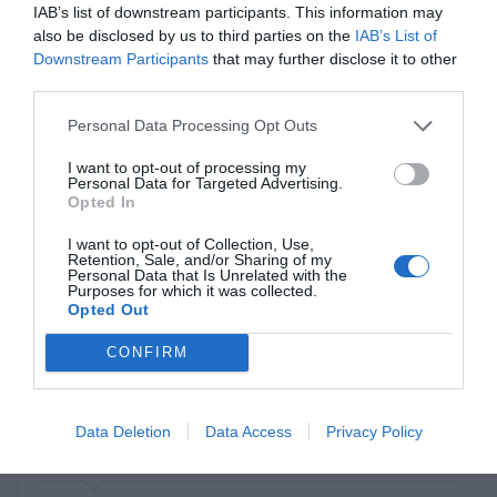
06/11 - 18:25
IAB’s list of downstream participants. This information may
also be disclosed by us to third parties on the
IAB’s List of
Downstream Participants
that may further disclose it to other
Να δεις τι σου χουν για μετά
third parties.
Αν δεν το πήρες χαπαρι η κυβέρνηση σου
έφερε να ψηφιστεί σε λίγες μέρες νομος
Personal Data Processing Opt Outs
που παίρνει από τους δήμους τα έσοδα από
τα πρόστιμα της τροχαίας και τα δίνει σαν
I want to opt-out of processing my
Personal Data for Targeted Advertising.
κίνητρο στα ταμεία των αστυνομικών.
Opted In
Δηλαδή τους λέει ότι όσο περισσότερους
γράψετε τόσο μεγαλύτερο εφάπαξ θα
I want to opt-out of Collection, Use,
Retention, Sale, and/or Sharing of my
πάρετε. Καταλαβαίνεις Μηνά τι έχει να
Personal Data that Is Unrelated with the
Purposes for which it was collected.
γίνει; θα μας κυνηγάνε παντού για να
Opted Out
μαζεύουν λεφτά για το εφάπαξ τους.
Ψήφισε πάλι Ν Δ και θα καλοπερασεις κι
CONFIRM
εσύ
Data Deletion
Data Access
Privacy Policy
Γυρίζουμε στο παρελθόν
06/11 - 16:43