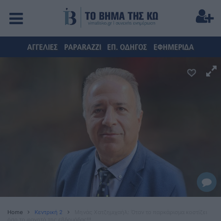
ΑΓΓΕΛΙΕΣ
PAPARAZZI
ΕΠ. ΟΔΗΓΟΣ
ΕΦΗΜΕΡΙΔΑ
Home
Κεντρική 2
Μηνάς Χατζημιχαήλ: Όταν το παρκάρισμα κοστίζει
όσο το φαγητό της εβδομάδας!!!