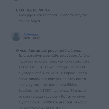
Ε ΟΧΙ ΔΑ ΡΕ ΜΗΝΑ
Σιγά μην είναι το πρόστιμο όσο το φαγητό
σου ρε Μηνά.
Ανώνυμος
06/11 - 13:42
Ο νεοπλουτισμος μόνο κακό φέρνει.
Τρία αυτοκίνητα σε κάθε οικογένεια.Αν όλοι
παίρνουν το αμάξι τους για το κέντρο, τότε
έλεος.Στο ... Αμέρικα, υπάρχει νόμος ΟΧΙ
λιγότεροι από 4 σε καθε ΙΧ.Βέβαια , αλλά
σόρυ, απορώ πως επέτρεψες στον εαυτό
σου να γράψει τέτοιο κείμενο!!!Μου
θυμίζεις την ΝΤΟΡΑ που είπε... Έλα μωρέ,
το έχει το αίμα τους στην Κρήτη να είναι
λίγο πιο οξυθιμοι!!!!!! και μετράμε νεκρούς
με καλάσνικοφ.ΕΛΕΟΣ Κε Χ"......