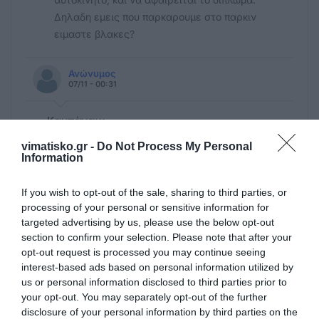
Δηλαδη εμεις που παρκαρουμε στο παρκιν
ειμαστε βλακες?
Ανώνυμος
07/11 - 00:31
Καμπάνα;;;
Τι έγινε ρε φίλε σου ρίξανε καμπάνα και
vimatisko.gr -
Do Not Process My Personal
ξεκίνησες την επανάσταση; Καιρός ήταν
Information
γιατί εσύ αν μπορούσες να παρκάρεις και
μέσα στα μαγαζιά που πίνεις καφέ θα το
If you wish to opt-out of the sale, sharing to third parties, or
έκανες. Εσύ όμως όπου σταθείς και όπου
processing of your personal or sensitive information for
βρεθείς δεν υμνείς τον Μητσοτάκη και τον
targeted advertising by us, please use the below opt-out
section to confirm your selection. Please note that after your
περιφερειάρχη; Τώρα που έπεσε η καμπάνα
opt-out request is processed you may continue seeing
σου φταίει το ύψος του προστίμου και το
interest-based ads based on personal information utilized by
όριο ταχύτητας;
us or personal information disclosed to third parties prior to
your opt-out. You may separately opt-out of the further
Ανώνυμος
disclosure of your personal information by third parties on the