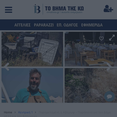
ΑΓΓΕΛΙΕΣ
PAPARAZZI
ΕΠ. ΟΔΗΓΟΣ
ΕΦΗΜΕΡΙΔΑ
Home
Κεντρική 1
Παραμελημένη η Αβέρωφ – Παράπονα για τον Δήμο
αλλά και την Αστυνομία