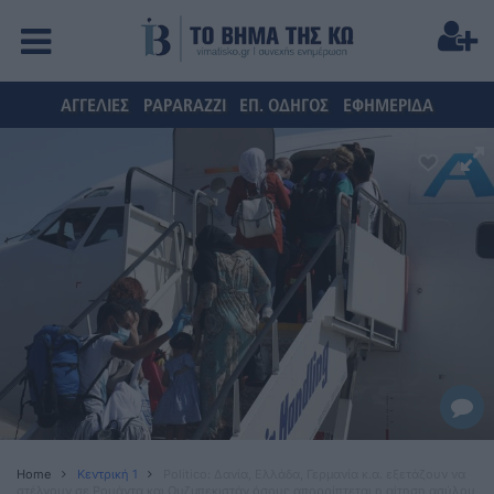
ΑΓΓΕΛΙΕΣ
PAPARAZZI
ΕΠ. ΟΔΗΓΟΣ
ΕΦΗΜΕΡΙΔΑ
Home
Κεντρική 1
Politico: Δανία, Ελλάδα, Γερμανία κ.α. εξετάζουν να
στέλνουν σε Ρουάντα και Ουζμπεκιστάν όσους απορρίπτεται η αίτηση ασύλου