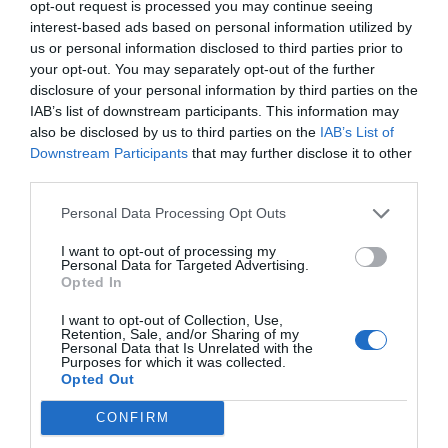
opt-out request is processed you may continue seeing
interest-based ads based on personal information utilized by
«Δεν έχω δει ποτέ κέντρο επιστροφής σε τρίτη
us or personal information disclosed to third parties prior to
χώρα που να λειτουργεί πραγματικά», δήλωσε ο
your opt-out. You may separately opt-out of the further
disclosure of your personal information by third parties on the
Γάλλος πρόεδρος Εμανουέλ Μακρόν στις
IAB’s list of downstream participants. This information may
Βρυξέλλες την περασμένη εβδομάδα,
also be disclosed by us to third parties on the
IAB’s List of
προσθέτοντας: «Δεν είμαι βέβαιος ότι αυτό
Downstream Participants
that may further disclose it to other
third parties.
αντιπροσωπεύει την Ευρώπη που θέλουμε».
Personal Data Processing Opt Outs
Από την πλευρά της η ευρωβουλευτής των
Πρασίνων Μελίσα Καμάρα, βασική
I want to opt-out of processing my
Personal Data for Targeted Advertising.
διαπραγματεύτρια της πολιτικής της ομάδας της
Opted In
για τους νέους κανόνες μετανάστευσης της ΕΕ,
I want to opt-out of Collection, Use,
δήλωσε στο Politico ότι η δημιουργία κέντρων
Retention, Sale, and/or Sharing of my
Personal Data that Is Unrelated with the
επιστροφής εκτός ΕΕ «παραβιάζει τις θεμελιώδεις
Purposes for which it was collected.
Opted Out
ευρωπαϊκές αξίες της αξιοπρέπειας και του
σεβασμού των θεμελιωδών δικαιωμάτων».
CONFIRM
«Δημιουργώντας τέτοια κέντρα στο Ουζμπεκιστάν