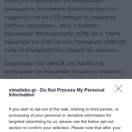
τόνισε ότι η προστασία των ανθρωπίνων
δικαιωμάτων θα αποτελεί βασικό κριτήριο στις
συμφωνίες και ότι η ΕΕ επιθυμεί τη συμμετοχή
διεθνών οργανισμών, όπως ο Διεθνής
Οργανισμός Μετανάστευσης (IOM) και η Ύπατη
Αρμοστεία του ΟΗΕ για τους Πρόσφυγες (UNHCR),
ώστε να διασφαλίζεται η τήρηση των κανόνων.
Εκπρόσωπος της UNHCR στις Βρυξέλλες
κατηγόρησε την Ευρωπαϊκή Ένωση ότι υποκύπτει
σε «λαϊκιστική ρητορική» αναφέροντας στο
Politico ότι οι πρόσφυγες διατρέχουν τον κίνδυνο
vimatisko.gr -
Do Not Process My Personal
Information
να σταλούν σε χώρες όπου μπορεί να υποστούν
«ανεπανόρθωτη βλάβη», με το δημοσίευμα να
If you wish to opt-out of the sale, sharing to third parties, or
αναφέρει ότι χώρες, μεταξύ αυτών η Γαλλία και η
processing of your personal or sensitive information for
Ισπανία, έχουν εκφράσει αντιρρήσεις για το
targeted advertising by us, please use the below opt-out
section to confirm your selection. Please note that after your
σχέδιο.