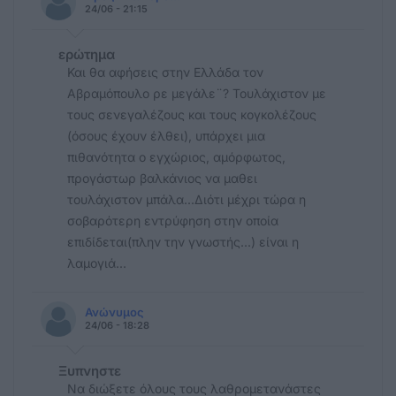
24/06 - 21:15
ερώτημα
Και θα αφήσεις στην Ελλάδα τον
Αβραμόπουλο ρε μεγάλε¨? Τουλάχιστον με
τους σενεγαλέζους και τους κογκολέζους
(όσους έχουν έλθει), υπάρχει μια
πιθανότητα ο εγχώριος, αμόρφωτος,
προγάστωρ βαλκάνιος να μαθει
τουλάχιστον μπάλα...Διότι μέχρι τώρα η
σοβαρότερη εντρύφηση στην οποία
επιδίδεται(πλην την γνωστής...) είναι η
λαμογιά...
Ανώνυμος
24/06 - 18:28
Ξυπνηστε
Να διώξετε όλους τους λαθρομετανάστες