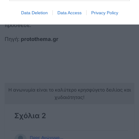
ή στη Ρουάντα, δεν θα έχουμε καμία εγγύηση ότι
Data Deletion
Data Access
Privacy Policy
τα ανθρώπινα δικαιώματα θα γίνονται σεβαστά»,
πρόσθεσε.
Πηγή:
protothema.gr
Η ανωνυμία είναι το καλύτερο κρησφύγετο δειλίας και
χυδαιότητας!
Σχόλια 2
Προς Ανώνυμο...