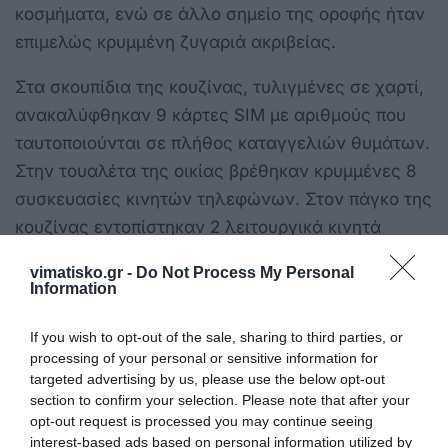
κοσμήματα, ενώ σε άλλο σημείο της οροφής ήταν
επιμελώς κρυμμένη ζυγαριά ακριβείας.
Στα σκουπίδια της κουζίνας, τυλιγμένες σε χαρτί,
ανακαλύφθηκαν 9 κάρτες SIM με αριθμούς που
ταυτοποιούνται σε πλήθος καταγγελιών θυμάτων.
Στην τουαλέτα της οικίας βρέθηκαν κρυμμένες 8
συσκευασίες κινητών τηλεφώνων. Στον πάγκο της
κουζίνας εντοπίστηκαν 2 λειτουργικά κινητά
τηλέφωνα υψηλής αξίας με ενεργές
vimatisko.gr -
Do Not Process My Personal
επιχειρησιακές συνδέσεις.
Information
Πάνω σε μια χαρτοπετσέτα στο εσωτερικό της
οικίας βρέθηκε χειρόγραφο σημείωμα με την
If you wish to opt-out of the sale, sharing to third parties, or
processing of your personal or sensitive information for
αναγραφή «36 λίρες – 25 κομμάτια», ένδειξη της
targeted advertising by us, please use the below opt-out
λογιστικής παρακολούθησης που ασκούσε η
section to confirm your selection. Please note that after your
οργάνωση επί της λείας της.
opt-out request is processed you may continue seeing
interest-based ads based on personal information utilized by