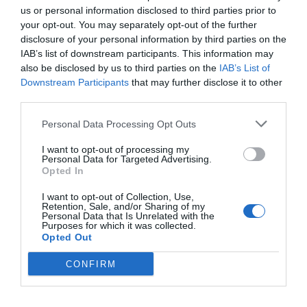
Έξω από την οικία ήταν σταθμευμένα 2 οχήματα,
us or personal information disclosed to third parties prior to
ένα Toyota και ένα Volkswagen, ιδιοκτησίας των 2
your opt-out. You may separately opt-out of the further
ηγετικών αδελφών. Και τα 2 κατασχέθηκαν ως
disclosure of your personal information by third parties on the
IAB’s list of downstream participants. This information may
μέσα τέλεσης των αξιόποινων πράξεων.
also be disclosed by us to third parties on the
IAB’s List of
Οι κατηγορούμενοι οδηγήθηκαν στην έδρα της
Downstream Participants
that may further disclose it to other
Υπηρεσίας και συνελήφθησαν στις 3.00 τα
third parties.
ξημερώματα της 22ας Μαΐου 2026.
Personal Data Processing Opt Outs
I want to opt-out of processing my
Personal Data for Targeted Advertising.
Opted In
Οι 58 τεκμηριωμένες πράξεις και το εύρος της
ζημίας
I want to opt-out of Collection, Use,
Retention, Sale, and/or Sharing of my
Personal Data that Is Unrelated with the
Purposes for which it was collected.
Από την έρευνα ταυτοποιήθηκαν συνολικά 58
Opted Out
πράξεις απάτης ή απόπειρες απάτης που η
CONFIRM
οργάνωση φέρεται να διέπραξε σε πανελλαδική
κλίμακα από τον Νοέμβριο του 2025.