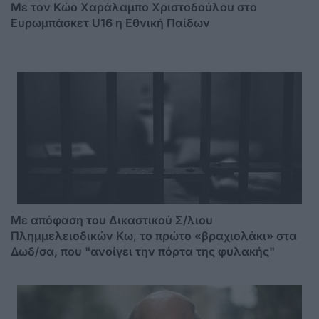
Με τον Κώο Χαράλαμπο Χριστοδούλου στο
Ευρωμπάσκετ U16 η Εθνική Παίδων
Mε απόφαση του Δικαστικού Σ/λιου
Πλημμελειοδικών Κω, το πρώτο «βραχιολάκι» στα
Δωδ/σα, που "ανοίγει την πόρτα της φυλακής"