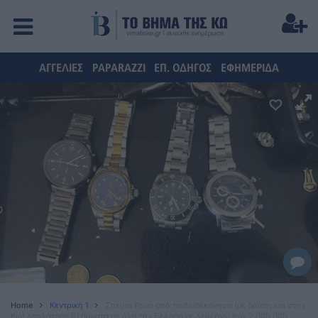
ΑΓΓΕΛΙΕΣ
PAPARAZZI
ΕΠ. ΟΔΗΓΟΣ
ΕΦΗΜΕΡΙΔΑ
Home
Κεντρική 1
Σπείρα Ρομά από τα Δωδεκάνησα (με δράση και στην
Κω) λεηλάτησε 61 θύματα σε όλη την Ελλάδα με λεία άνω των 2.000.000