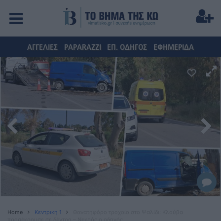
ΑΓΓΕΛΙΕΣ
PAPARAZZI
ΕΠ. ΟΔΗΓΟΣ
ΕΦΗΜΕΡΙΔΑ
Home
Κεντρική 1
Θανατηφόρο τροχαίο στο Ψαλίδι: Κλούβα
προσέκρουσε σε δέντρο – Νεκρός ο οδηγός