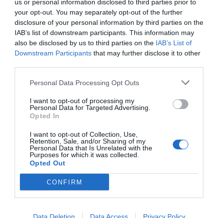
us or personal information disclosed to third parties prior to
your opt-out. You may separately opt-out of the further
Ανώνυμος
disclosure of your personal information by third parties on the
11/05 - 12:11
IAB’s list of downstream participants. This information may
also be disclosed by us to third parties on the
IAB’s List of
11/5/25
Downstream Participants
that may further disclose it to other
Συλλυπητήρια σε όλα τα συγγενικά
third parties.
μελοι...Λυπάμαι πάρα πολύ για την απώλεια
Personal Data Processing Opt Outs
σας.Κουράγιο στην οικογένεια σας , να τον
θυμάστε με αγάπη
I want to opt-out of processing my
Personal Data for Targeted Advertising.
Opted In
Ανώνυμος
11/05 - 10:42
I want to opt-out of Collection, Use,
Retention, Sale, and/or Sharing of my
Personal Data that Is Unrelated with the
Purposes for which it was collected.
Αχ τη μέρα ξημέρωσε πάλι σήμερα
Opted Out
Οτι και να πούμε είναι λίγο. Καλή ανάπαυση
η ψυχή σου και καλό παράδεισο να έχεις.
CONFIRM
Να μας προσέχεις από εκεί ψηλά..
Data Deletion
Data Access
Privacy Policy